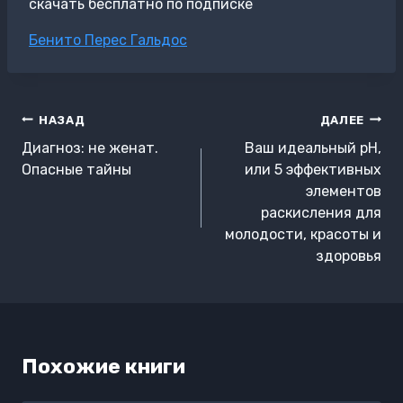
скачать бесплатно по подписке
Метки
Бенито Перес Гальдос
записи:
Навигация
НАЗАД
ДАЛЕЕ
по
Диагноз: не женат.
Ваш идеальный pH,
записям
Опасные тайны
или 5 эффективных
элементов
раскисления для
молодости, красоты и
здоровья
Похожие книги