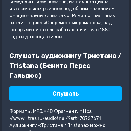
семьдесят семь романов, из них два цикла
исторических романов под общим названием
«Национальные эпизоды». Роман «Тристана»
входит в цикл «Современных романов», над
которыми писатель работал начиная с 1880
года и до конца жизни.
Слушать аудиокнигу Тристана /
Tristana (Бенито Перес
Гальдос)
Слушать
Форматы: MP3,M4B Фрагмент: https:
//www.litres.ru/audiotrial/?art=70727671
Аудиокнигу «Тристана / Tristana» можно