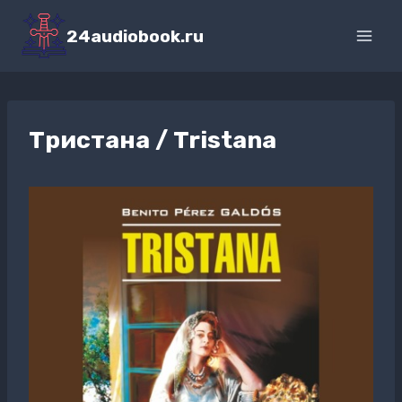
Перейти
к
24audiobook.ru
содержимому
Тристана / Tristana