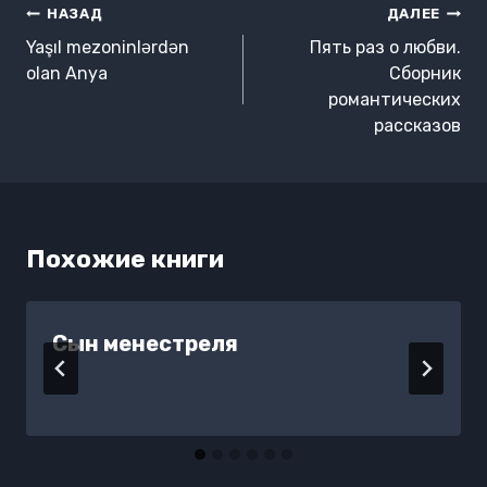
Навигация
НАЗАД
ДАЛЕЕ
по
Yaşıl mezoninlərdən
Пять раз о любви.
записям
olan Anya
Сборник
романтических
рассказов
Похожие книги
Сын менестреля