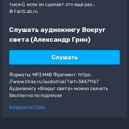
тысяч), если он сделает это ещё раз…
© FantLab.ru
Слушать аудиокнигу Вокруг
света (Александр Грин)
Слушать
Форматы: MP3,M4B Фрагмент: https:
//www.litres.ru/audiotrial/?art=34471167
Аудиокнигу «Вокруг света» можно скачать
бесплатно по подписке
Метки
Александр Грин
записи: