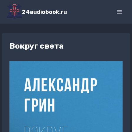
Перейти
к
24audiobook.ru
содержимому
Вокруг света