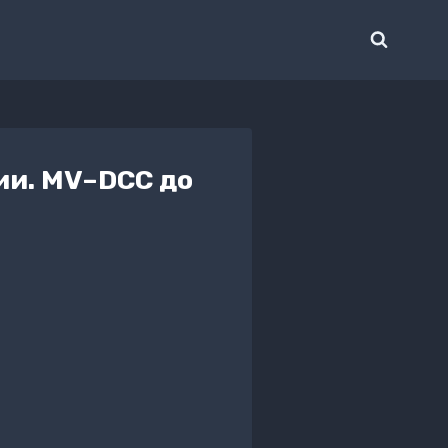
ии. MV–DCC до