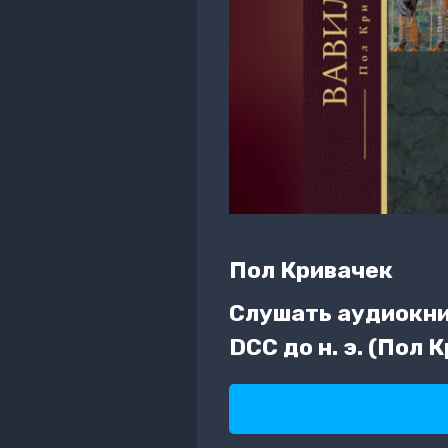
Пол Кривачек
Слушать аудиокни
DCC до н. э. (Пол 