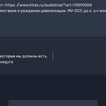
 https: //www.litres.ru/audiotrial/?art=70590004
потамия и рождение цивилизации. MV–DCC до н. э.» мо
 которые мы должны есть,
 недуга