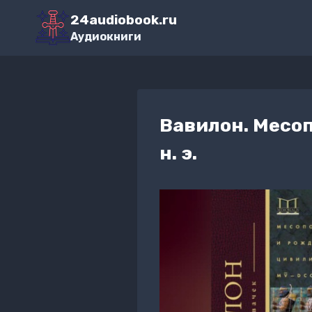
Перейти
24audiobook.ru
к
Аудиокниги
содержимому
Вавилон. Месо
н. э.