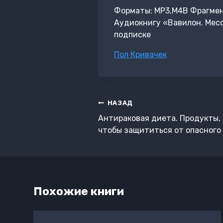
Форматы: MP3,M4B Фрагмент:
Аудиокнигу «Вавилон. Месо
подписке
Метки
Пол Кривачек
записи:
Навигация
НАЗАД
по
Антираковая диета. Продукты,
записям
чтобы защититься от опасного
Похожие книги