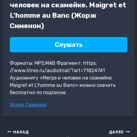
человек на скамейке. Maigret et
L’homme au Banc (Жорж
Сименон)
Слушать
Форматы: MP3,M4B Фрагмент: https:
//www.litres.ru/audiotrial/?art=71824741
Аудиокнигу «Мегрэ и человек на скамейке.
Maigret et L’homme au Banc» можно скачать
бесплатно по подписке
Метки
Жорж Сименон
записи:
Навигация
НАЗАД
ДАЛЕЕ