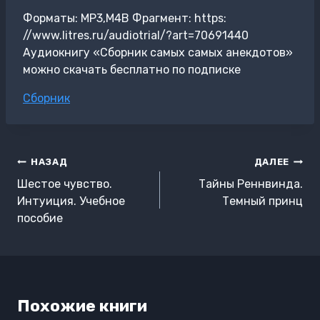
Форматы: MP3,M4B Фрагмент: https:
//www.litres.ru/audiotrial/?art=70691440
Аудиокнигу «Сборник самых самых анекдотов»
можно скачать бесплатно по подписке
Метки
Сборник
записи:
Навигация
НАЗАД
ДАЛЕЕ
по
Шестое чувство.
Тайны Реннвинда.
записям
Интуиция. Учебное
Темный принц
пособие
Похожие книги