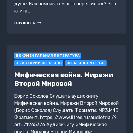
душе. Как помочь тем, кто пережил ад? Эта
книга…
ПРАКТИЧЕСКОЕ
СЛУШАТЬ
РУКОВОДСТВО:
ПСИХОЛОГИЧЕСКАЯ
ПОМОЩЬ
УЧАСТНИКАМ
БОЕВЫХ
ДОКУМЕНТАЛЬНАЯ ЛИТЕРАТУРА
ДЕЙСТВИЙ,
ВЕТЕРАНАМ
ОБ ИСТОРИИ СЕРЬЕЗНО
СЕРЬЕЗНОЕ ЧТЕНИЕ
И
БЕЖЕНЦАМ
Мифическая война. Миражи
Второй Мировой
Борис Соколов Слушать аудиокнигу
Мифическая война. Миражи Второй Мировой
(Борис Соколов) Слушать Форматы: MP3,M4B
Фрагмент: https: //www.litres.ru/audiotrial/?
art=71265376 Аудиокнигу «Мифическая
война. Миражи Второй Мировой»…