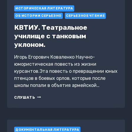
ГОДЫ
ИСТОРИЧЕСКАЯ ЛИТЕРАТУРА
В
РОССИИ.
ОБ ИСТОРИИ СЕРЬЕЗНО
СЕРЬЕЗНОЕ ЧТЕНИЕ
ЧАСТЬ
II
КВТИУ. Театральное
училище с танковым
уклоном.
Игорь Егорович Коваленко Научно-
юмористическая повесть из жизни
курсантов.Эта повесть о превращении юных
птенцов в боевых орлов, которые после
школы попали в объятия армейской…
КВТИУ.
СЛУШАТЬ
ТЕАТРАЛЬНОЕ
УЧИЛИЩЕ
С
ТАНКОВЫМ
УКЛОНОМ.
ДОКУМЕНТАЛЬНАЯ ЛИТЕРАТУРА