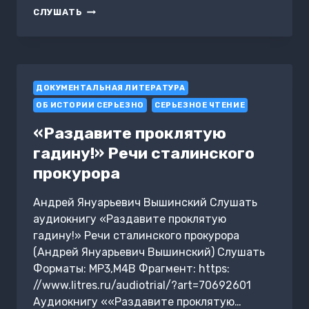
ЗА
СЛУШАТЬ
ПОБЕДУ
НАД
ОТТОМАНСКОЙ
ПОРТОЙ
ДОКУМЕНТАЛЬНАЯ ЛИТЕРАТУРА
ОБ ИСТОРИИ СЕРЬЕЗНО
СЕРЬЕЗНОЕ ЧТЕНИЕ
«Раздавите проклятую
гадину!» Речи сталинского
прокурора
Андрей Януарьевич Вышинский Слушать
аудиокнигу «Раздавите проклятую
гадину!» Речи сталинского прокурора
(Андрей Януарьевич Вышинский) Слушать
Форматы: MP3,M4B Фрагмент: https:
//www.litres.ru/audiotrial/?art=70692601
Аудиокнигу ««Раздавите проклятую…