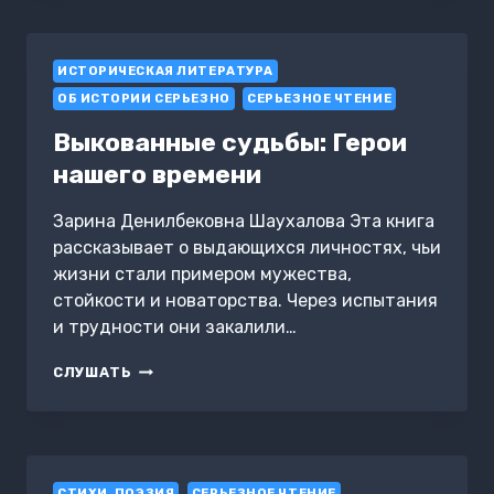
ДВОЙНАЯ
ЖИЗНЬ
САМЫХ
ИСТОРИЧЕСКАЯ ЛИТЕРАТУРА
ИЗВЕСТНЫХ
МАНЬЯКОВ
ОБ ИСТОРИИ СЕРЬЕЗНО
СЕРЬЕЗНОЕ ЧТЕНИЕ
Выкованные судьбы: Герои
нашего времени
Зарина Денилбековна Шаухалова Эта книга
рассказывает о выдающихся личностях, чьи
жизни стали примером мужества,
стойкости и новаторства. Через испытания
и трудности они закалили…
ВЫКОВАННЫЕ
СЛУШАТЬ
СУДЬБЫ:
ГЕРОИ
НАШЕГО
ВРЕМЕНИ
CТИХИ, ПОЭЗИЯ
СЕРЬЕЗНОЕ ЧТЕНИЕ