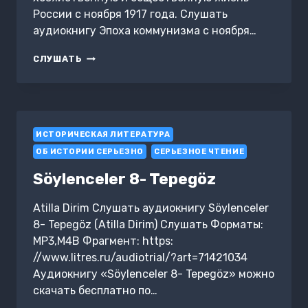
России с ноября 1917 года. Слушать
аудиокнигу Эпоха коммунизма с ноября…
ЭПОХА
СЛУШАТЬ
КОММУНИЗМА
С
НОЯБРЯ
1917
ГОДА
ИСТОРИЧЕСКАЯ ЛИТЕРАТУРА
В
ИСТОРИИ
ОБ ИСТОРИИ СЕРЬЕЗНО
СЕРЬЕЗНОЕ ЧТЕНИЕ
РОССИИ
Söylenceler 8- Tepegöz
Atilla Dirim Слушать аудиокнигу Söylenceler
8- Tepegöz (Atilla Dirim) Слушать Форматы:
MP3,M4B Фрагмент: https:
//www.litres.ru/audiotrial/?art=71421034
Аудиокнигу «Söylenceler 8- Tepegöz» можно
скачать бесплатно по…