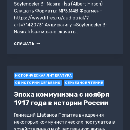
Söylenceler 3- Nasıralı İsa (Albert Hirsch)
Слушать Форматы: MP3,M4B Фрагмент:
https: //www.litres.ru/audiotrial/?
art=71420731 Аудиокнигу «Söylenceler 3-
Nasıralı İsa» можно скачать…
SÖYLENCELER
СЛУШАТЬ
3-
NASIRALI
İSA
ИСТОРИЧЕСКАЯ ЛИТЕРАТУРА
ОБ ИСТОРИИ СЕРЬЕЗНО
СЕРЬЕЗНОЕ ЧТЕНИЕ
Эпоха коммунизма с ноября
1917 года в истории России
Геннадий Шабанов Попытка внедрения
некоторых коммунистических постулатов в
хозяйственную и общественную жизнь