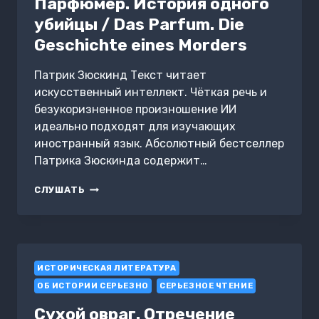
Парфюмер. История одного
убийцы / Das Parfum. Die
Geschichte eines Morders
Патрик Зюскинд Текст читает
искусственный интеллект. Чёткая речь и
безукоризненное произношение ИИ
идеально подходят для изучающих
иностранный язык. Абсолютный бестселлер
Патрика Зюскинда содержит…
ПАРФЮМЕР.
СЛУШАТЬ
ИСТОРИЯ
ОДНОГО
УБИЙЦЫ
/
DAS
ИСТОРИЧЕСКАЯ ЛИТЕРАТУРА
PARFUM.
DIE
ОБ ИСТОРИИ СЕРЬЕЗНО
СЕРЬЕЗНОЕ ЧТЕНИЕ
GESCHICHTE
EINES
Сухой овраг. Отречение