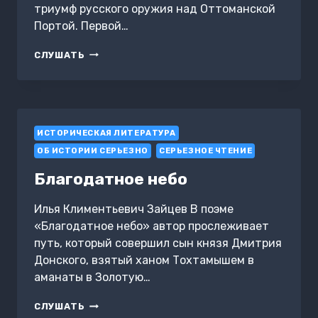
триумф русского оружия над Оттоманской
Портой. Первой…
ЗА
СЛУШАТЬ
ПОБЕДУ
НАД
ОТТОМАНСКОЙ
ПОРТОЙ
ИСТОРИЧЕСКАЯ ЛИТЕРАТУРА
ОБ ИСТОРИИ СЕРЬЕЗНО
СЕРЬЕЗНОЕ ЧТЕНИЕ
Благодатное небо
Илья Климентьевич Зайцев В поэме
«Благодатное небо» автор прослеживает
путь, который совершил сын князя Дмитрия
Донского, взятый ханом Тохтамышем в
аманаты в Золотую…
БЛАГОДАТНОЕ
СЛУШАТЬ
НЕБО