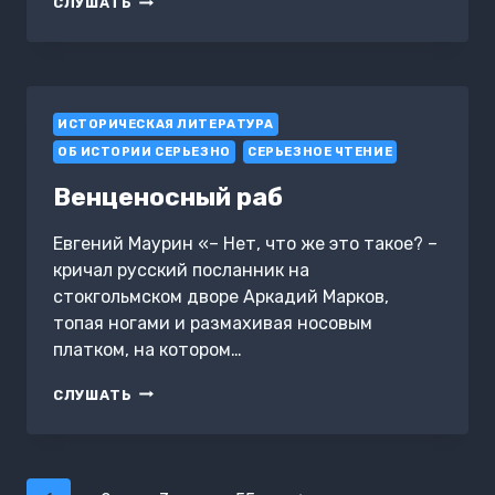
СЛУШАТЬ
БРЮСОВ
ИСТОРИЧЕСКАЯ ЛИТЕРАТУРА
ОБ ИСТОРИИ СЕРЬЕЗНО
СЕРЬЕЗНОЕ ЧТЕНИЕ
Венценосный раб
Евгений Маурин «– Нет, что же это такое? –
кричал русский посланник на
стокгольмском дворе Аркадий Марков,
топая ногами и размахивая носовым
платком, на котором…
ВЕНЦЕНОСНЫЙ
СЛУШАТЬ
РАБ
Навигация