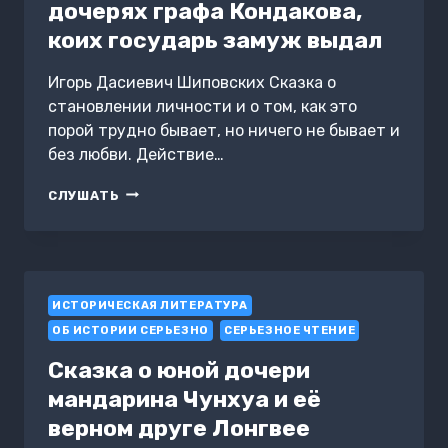
дочерях графа Кондакова,
коих государь замуж выдал
Игорь Дасиевич Шиповских Сказка о
становлении личности и о том, как это
порой трудно бывает, но ничего не бывает и
без любви. Действие…
СКАЗКА
СЛУШАТЬ
О
ДОБЛЕСТНЫХ
ДОЧЕРЯХ
ГРАФА
КОНДАКОВА,
ИСТОРИЧЕСКАЯ ЛИТЕРАТУРА
КОИХ
ГОСУДАРЬ
ОБ ИСТОРИИ СЕРЬЕЗНО
СЕРЬЕЗНОЕ ЧТЕНИЕ
ЗАМУЖ
ВЫДАЛ
Сказка о юной дочери
мандарина Чунхуа и её
верном друге Лонгвее