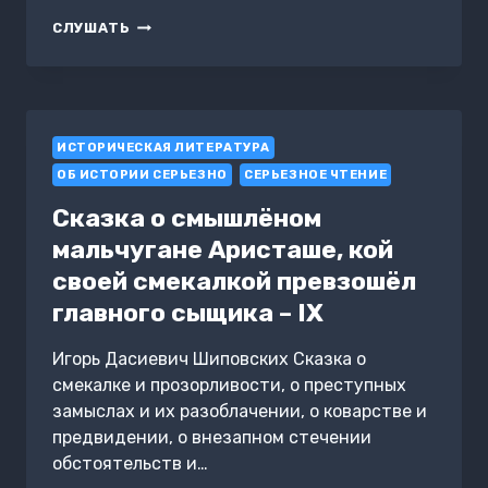
СКАЗКА
СЛУШАТЬ
О
СМЕЛОЙ
ДЕВОЧКЕ
КРИСТИНЕ,
ЕЁ
ИСТОРИЧЕСКАЯ ЛИТЕРАТУРА
ДЕДУШКЕ
И
ОБ ИСТОРИИ СЕРЬЕЗНО
СЕРЬЕЗНОЕ ЧТЕНИЕ
ХИТРОЙ
КИКИМОРЕ
Сказка о смышлёном
мальчугане Аристаше, кой
своей смекалкой превзошёл
главного сыщика – IX
Игорь Дасиевич Шиповских Сказка о
смекалке и прозорливости, о преступных
замыслах и их разоблачении, о коварстве и
предвидении, о внезапном стечении
обстоятельств и…