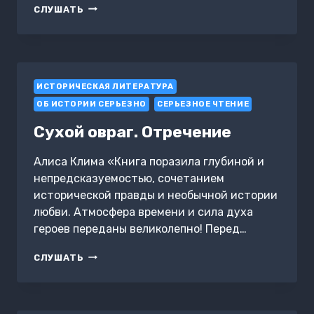
ПАРФЮМЕР.
СЛУШАТЬ
ИСТОРИЯ
ОДНОГО
УБИЙЦЫ
/
DAS
ИСТОРИЧЕСКАЯ ЛИТЕРАТУРА
PARFUM.
DIE
ОБ ИСТОРИИ СЕРЬЕЗНО
СЕРЬЕЗНОЕ ЧТЕНИЕ
GESCHICHTE
EINES
Сухой овраг. Отречение
MORDERS
Алиса Клима «Книга поразила глубиной и
непредсказуемостью, сочетанием
исторической правды и необычной истории
любви. Атмосфера времени и сила духа
героев переданы великолепно! Перед…
СУХОЙ
СЛУШАТЬ
ОВРАГ.
ОТРЕЧЕНИЕ