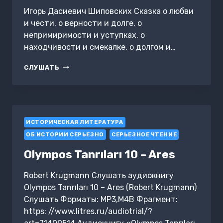
Игорь Дасиевич Шиповских Сказка о любви
и чести, о верности и долге, о
непримиримости и уступках, о
находчивости и смекалке, о долгом и…
СКАЗКА
СЛУШАТЬ
О
ЮНОЙ
ДОЧЕРИ
МАНДАРИНА
ЧУНХУА
ИСТОРИЧЕСКАЯ ЛИТЕРАТУРА
И
ЕЁ
ОБ ИСТОРИИ СЕРЬЕЗНО
СЕРЬЕЗНОЕ ЧТЕНИЕ
ВЕРНОМ
ДРУГЕ
Olympos Tanrıları 10 – Ares
ЛОНГВЕЕ
Robert Krugmann Слушать аудиокнигу
Olympos Tanrıları 10 – Ares (Robert Krugmann)
Слушать Форматы: MP3,M4B Фрагмент:
https: //www.litres.ru/audiotrial/?