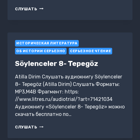
ЭПОХА
СЛУШАТЬ
КОММУНИЗМА
С
НОЯБРЯ
1917
ГОДА
ИСТОРИЧЕСКАЯ ЛИТЕРАТУРА
В
ИСТОРИИ
ОБ ИСТОРИИ СЕРЬЕЗНО
СЕРЬЕЗНОЕ ЧТЕНИЕ
РОССИИ
Söylenceler 8- Tepegöz
Atilla Dirim Слушать аудиокнигу Söylenceler
8- Tepegöz (Atilla Dirim) Слушать Форматы:
MP3,M4B Фрагмент: https:
//www.litres.ru/audiotrial/?art=71421034
Аудиокнигу «Söylenceler 8- Tepegöz» можно
скачать бесплатно по…
SÖYLENCELER
СЛУШАТЬ
8-
TEPEGÖZ