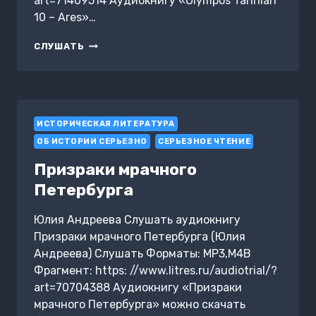
art=71409514 Аудиокнигу «Olympos Tanrıları
10 – Ares»…
OLYMPOS
СЛУШАТЬ
TANRILARI
10
–
ARES
ИСТОРИЧЕСКАЯ ЛИТЕРАТУРА
ОБ ИСТОРИИ СЕРЬЕЗНО
СЕРЬЕЗНОЕ ЧТЕНИЕ
Призраки мрачного
Петербурга
Юлия Андреева Слушать аудиокнигу
Призраки мрачного Петербурга (Юлия
Андреева) Слушать Форматы: MP3,M4B
Фрагмент: https: //www.litres.ru/audiotrial/?
art=70704388 Аудиокнигу «Призраки
мрачного Петербурга» можно скачать