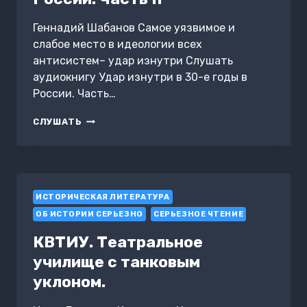
Геннадий Шабанов Самое уязвимое и
слабое место в идеологии всех
антисистем– удар изнутри Слушать
аудиокнигу Удар изнутри в 30-е годы в
России. Часть…
УДАР
СЛУШАТЬ
ИЗНУТРИ
В
30-
Е
ГОДЫ
ИСТОРИЧЕСКАЯ ЛИТЕРАТУРА
В
РОССИИ.
ОБ ИСТОРИИ СЕРЬЕЗНО
СЕРЬЕЗНОЕ ЧТЕНИЕ
ЧАСТЬ
II
КВТИУ. Театральное
училище с танковым
уклоном.