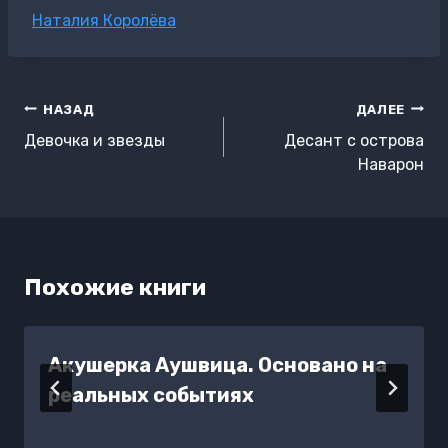
Метки
Наталия Королёва
записи:
Навигация
НАЗАД
ДАЛЕЕ
по
Девочка и звезды
Десант с острова
записям
Наварон
Похожие книги
Акушерка Аушвица. Основано на
реальных событиях