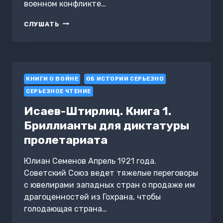
военном конфликте…
ОХОТА
СЛУШАТЬ
НА
ВОЕНКОРА.
РАНЕНЫЙ
АЛЕППО
КНИГИ О ВОЙНЕ
ОБ ИСТОРИИ СЕРЬЕЗНО
СЕРЬЕЗНОЕ ЧТЕНИЕ
Исаев-Штирлиц. Книга 1.
Бриллианты для диктатуры
пролетариата
Юлиан Семенов Апрель 1921 года.
Советский Союз ведет тяжелые переговоры
с ювелирами западных стран о продаже им
драгоценностей из Гохрана, чтобы
голодающая страна…