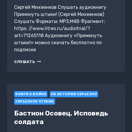
Сергей Михеенков Слушать аудиокнигу
Примкнуть штыки! (Сергей Михеенков)
Слушать Форматы: MP3,M4B Фрагмент:
https: //www.litres.ru/audiotrial/?
art=71265118 Аудиокнигу «Примкнуть
штыки!» можно скачать бесплатно по
подписке
ПРИМКНУТЬ
СЛУШАТЬ
ШТЫКИ!
КНИГИ О ВОЙНЕ
ОБ ИСТОРИИ СЕРЬЕЗНО
СЕРЬЕЗНОЕ ЧТЕНИЕ
Бастион Осовец. Исповедь
солдата