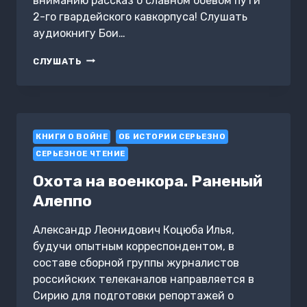
вниманию рассказ о славном боевом пути
2-го гвардейского кавкорпуса! Слушать
аудиокнигу Бои…
БОИ
СЛУШАТЬ
2-
ГО
ГВАРДЕЙСКОГО
КАВАЛЕРИЙСКОГО
КОРПУСА
КНИГИ О ВОЙНЕ
ОТ
ОБ ИСТОРИИ СЕРЬЕЗНО
НАЧАЛА
СЕРЬЕЗНОЕ ЧТЕНИЕ
И
ДО
Охота на военкора. Раненый
КОНЦА
Алеппо
Александр Леонидович Коцюба Илья,
будучи опытным корреспондентом, в
составе сборной группы журналистов
российских телеканалов направляется в
Сирию для подготовки репортажей о