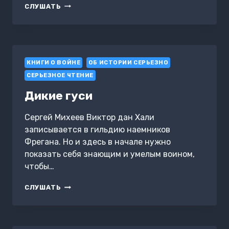
ИСАЕВ-
СЛУШАТЬ
ШТИРЛИЦ.
КНИГА
1.
БРИЛЛИАНТЫ
ДЛЯ
КНИГИ О ВОЙНЕ
ДИКТАТУРЫ
ОБ ИСТОРИИ СЕРЬЕЗНО
ПРОЛЕТАРИАТА
СЕРЬЕЗНОЕ ЧТЕНИЕ
Дикие гуси
Сергей Михеев Виктор дан Хали
записывается в гильдию наемников
Фрегана. Но и здесь в начале нужно
показать себя знающим и умелым воином,
чтобы…
ДИКИЕ
СЛУШАТЬ
ГУСИ