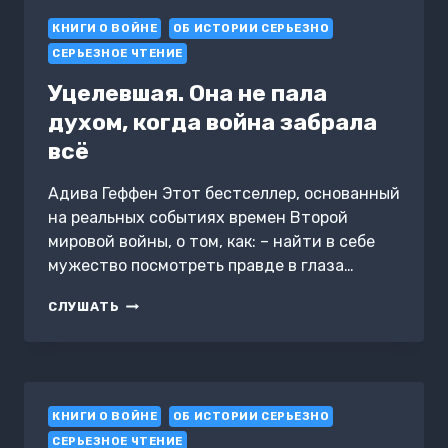
КНИГИ О ВОЙНЕ
ОБ ИСТОРИИ СЕРЬЕЗНО
СЕРЬЕЗНОЕ ЧТЕНИЕ
Уцелевшая. Она не пала
духом, когда война забрала
всё
Адива Геффен Этот бестселлер, основанный
на реальных событиях времен Второй
мировой войны, о том, как: – найти в себе
мужество посмотреть правде в глаза…
УЦЕЛЕВШАЯ.
СЛУШАТЬ
ОНА
НЕ
ПАЛА
ДУХОМ,
КОГДА
КНИГИ О ВОЙНЕ
ВОЙНА
ОБ ИСТОРИИ СЕРЬЕЗНО
ЗАБРАЛА
СЕРЬЕЗНОЕ ЧТЕНИЕ