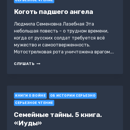
СЕРЬЕЗНОЕ ЧТЕНИЕ
Коготь падшего ангела
Людмила Семеновна Лазебная Эта
небольшая повесть – о трудном времени,
когда от русских солдат требуется всё
мужество и самоотверженность.
Мотострелковая рота уничтожена врагом….
КОГОТЬ
СЛУШАТЬ
ПАДШЕГО
АНГЕЛА
КНИГИ О ВОЙНЕ
ОБ ИСТОРИИ СЕРЬЕЗНО
СЕРЬЕЗНОЕ ЧТЕНИЕ
Семейные тайны. 5 книга.
«Иуды»