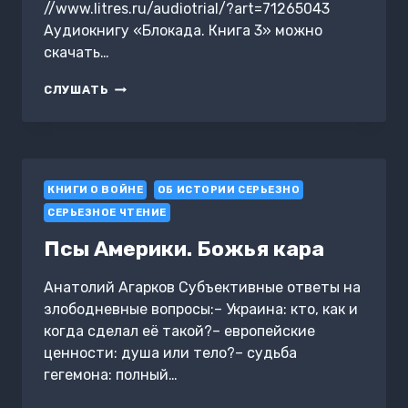
//www.litres.ru/audiotrial/?art=71265043
Аудиокнигу «Блокада. Книга 3» можно
скачать…
БЛОКАДА.
СЛУШАТЬ
КНИГА
3
КНИГИ О ВОЙНЕ
ОБ ИСТОРИИ СЕРЬЕЗНО
СЕРЬЕЗНОЕ ЧТЕНИЕ
Псы Америки. Божья кара
Анатолий Агарков Субъективные ответы на
злободневные вопросы:– Украина: кто, как и
когда сделал её такой?– европейские
ценности: душа или тело?– судьба
гегемона: полный…