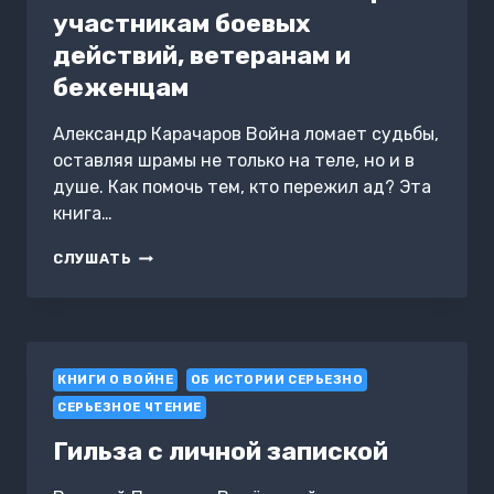
участникам боевых
действий, ветеранам и
беженцам
Александр Карачаров Война ломает судьбы,
оставляя шрамы не только на теле, но и в
душе. Как помочь тем, кто пережил ад? Эта
книга…
ПРАКТИЧЕСКОЕ
СЛУШАТЬ
РУКОВОДСТВО:
ПСИХОЛОГИЧЕСКАЯ
ПОМОЩЬ
УЧАСТНИКАМ
БОЕВЫХ
КНИГИ О ВОЙНЕ
ДЕЙСТВИЙ,
ОБ ИСТОРИИ СЕРЬЕЗНО
ВЕТЕРАНАМ
СЕРЬЕЗНОЕ ЧТЕНИЕ
И
БЕЖЕНЦАМ
Гильза с личной запиской