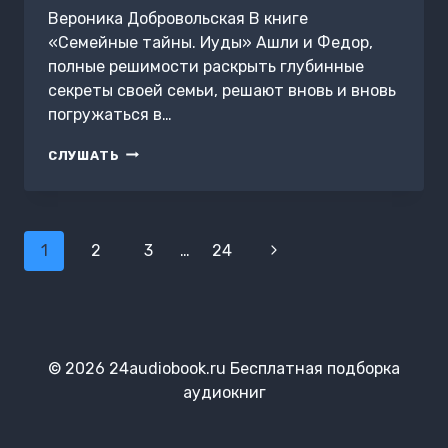
Вероника Добровольская В книге
«Семейные тайны. Иуды» Ашли и Федор,
полные решимости раскрыть глубинные
секреты своей семьи, решают вновь и вновь
погружаться в…
СЕМЕЙНЫЕ
СЛУШАТЬ
ТАЙНЫ.
5
КНИГА.
«ИУДЫ»
Навигация
1
2
3
…
24
Следующая
по
страница
страницам
© 2026 24audiobook.ru Бесплатная подборка
аудиокниг