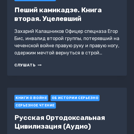
ВСЁ
Пеший камикадзе. Книга
вторая. Уцелевший
Захарий Калашников Офицер спецназа Егор
Бис, инвалид второй группы, потерявший на
чеченской войне правую руку и правую ногу,
одержим мечтой вернуться в строй…
ПЕШИЙ
СЛУШАТЬ
КАМИКАДЗЕ.
КНИГА
ВТОРАЯ.
УЦЕЛЕВШИЙ
КНИГИ О ВОЙНЕ
ОБ ИСТОРИИ СЕРЬЕЗНО
СЕРЬЕЗНОЕ ЧТЕНИЕ
Русская Ортодоксальная
Цивилизация (Аудио)