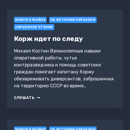
ПРИЦЕЛА:
ИРА
В
КНИГИ О ВОЙНЕ
СЕРДЦЕ
ОБ ИСТОРИИ СЕРЬЕЗНО
ВОЙНЫ
СЕРЬЕЗНОЕ ЧТЕНИЕ
Корж идет по следу
Михаил Костин Великолепные навыки
оперативной работы, чутье
контрразведчика и помощь советских
граждан помогает капитану Коржу
обезвреживать диверсантов, заброшенных
на территорию СССР во время…
КОРЖ
СЛУШАТЬ
ИДЕТ
ПО
СЛЕДУ
КНИГИ О ВОЙНЕ
ОБ ИСТОРИИ СЕРЬЕЗНО