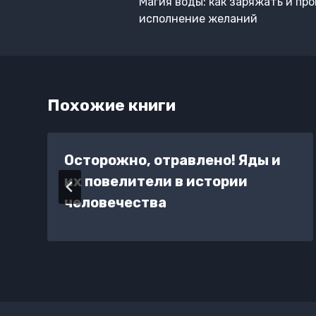
по
Магия воды: как заряжать и пр
записям
исполнение желаний
Похожие книги
Осторожно, отравлено! Яды и
их повелители в истории
человечества