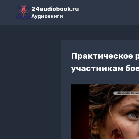
Перейти
24audiobook.ru
к
Аудиокниги
содержимому
Практическое 
участникам бо