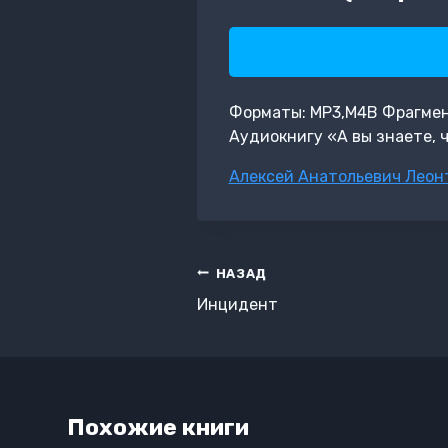
Форматы: MP3,M4B Фрагмент:
Аудиокнигу «А вы знаете, ч
Метки
Алексей Анатольевич Леон
записи:
Навигация
НАЗАД
по
Инцидент
записям
Похожие книги