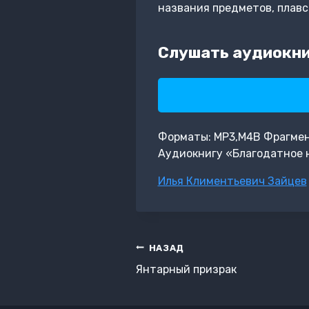
названия предметов, плавс
Слушать аудиокни
Форматы: MP3,M4B Фрагмент:
Аудиокнигу «Благодатное н
Метки
Илья Климентьевич Зайцев
записи:
Навигация
НАЗАД
по
Янтарный призрак
записям