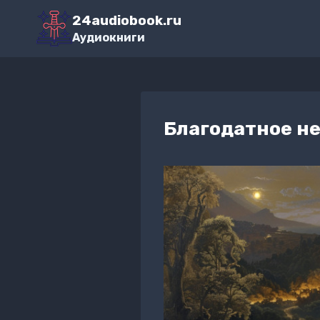
Перейти
24audiobook.ru
к
Аудиокниги
содержимому
Благодатное н