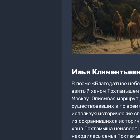
Илья Климентьеви
В поэме «Благодатное небо
взятый ханом Тохтамышем в
Москву. Описывая маршрут,
существовавших в то время
используя исторические св
из сохранившихся историче
хана Тохтамыша неизвестно
находилась семья Тохтамыш