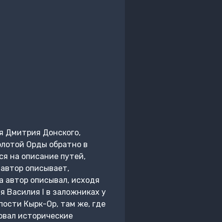
я Дмитрия Донского,
олотой Орды обратно в
ся на описание путей,
 автор описывает,
а автор описывал, исходя
 Василия I в заложниках у
ости Кырк-Ор, там же, где
овал исторические