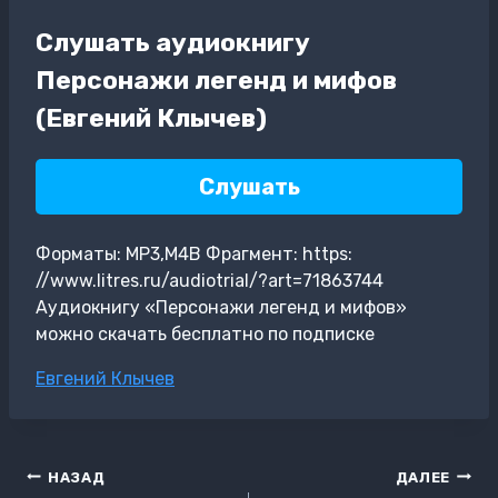
Слушать аудиокнигу
Персонажи легенд и мифов
(Евгений Клычев)
Слушать
Форматы: MP3,M4B Фрагмент: https:
//www.litres.ru/audiotrial/?art=71863744
Аудиокнигу «Персонажи легенд и мифов»
можно скачать бесплатно по подписке
Метки
Евгений Клычев
записи:
Навигация
НАЗАД
ДАЛЕЕ