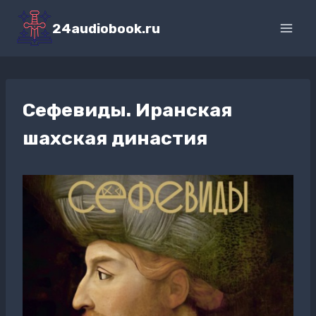
Перейти
к
24audiobook.ru
содержимому
Сефевиды. Иранская
шахская династия