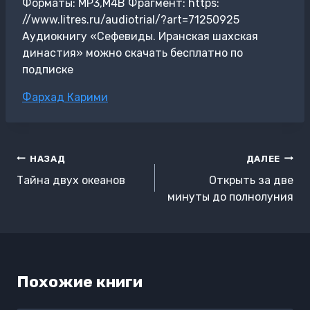
Форматы: MP3,M4B Фрагмент: https:
//www.litres.ru/audiotrial/?art=71250925
Аудиокнигу «Сефевиды. Иранская шахская
династия» можно скачать бесплатно по
подписке
Метки
Фархад Карими
записи:
Навигация
НАЗАД
ДАЛЕЕ
по
Тайна двух океанов
Открыть за две
записям
минуты до полнолуния
Похожие книги