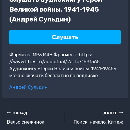
Великой войны. 1941-1945
(Андрей Сульдин)
Слушать
Форматы: MP3,M4B Фрагмент: https:
//www.litres.ru/audiotrial/?art=71691565
Аудиокнигу «Герои Великой войны. 1941-1945»
можно скачать бесплатно по подписке
Метки
Андрей Сульдин
записи:
Навигация
НАЗАД
ДАЛЕЕ
по
Вальс снежинок
Поиск: начало. Китеж