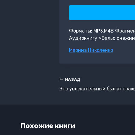
Форматы: MP3,M4B Фрагмент:
Аудиокнигу «Вальс снежин
Метки
Марина Николенко
записи:
Навигация
НАЗАД
по
Это увлекательный был аттрак
записям
Похожие книги