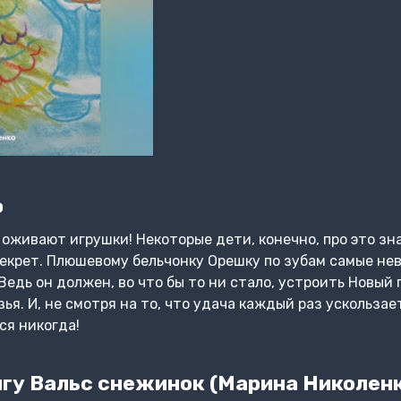
о
 оживают игрушки! Некоторые дети, конечно, про это зна
секрет. Плюшевому бельчонку Орешку по зубам самые не
Ведь он должен, во что бы то ни стало, устроить Новый 
ья. И, не смотря на то, что удача каждый раз ускользае
ся никогда!
гу Вальс снежинок (Марина Николен