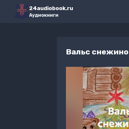
Перейти
24audiobook.ru
к
Аудиокниги
содержимому
Вальс снежино