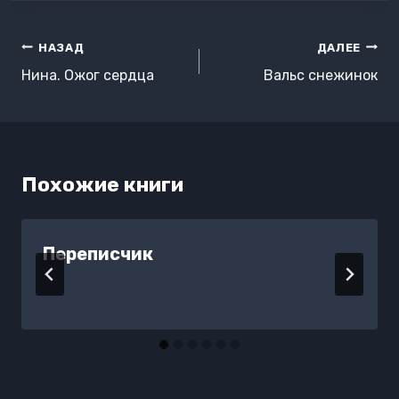
Навигация
НАЗАД
ДАЛЕЕ
по
Нина. Ожог сердца
Вальс снежинок
записям
Похожие книги
Переписчик