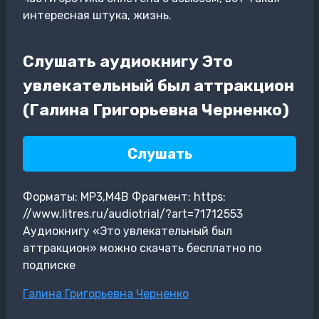
интересная штука, жизнь.
Слушать аудиокнигу Это
увлекательный был аттракцион
(Галина Григорьевна Черненко)
Слушать
Форматы: MP3,M4B Фрагмент: https:
//www.litres.ru/audiotrial/?art=71712553
Аудиокнигу «Это увлекательный был
аттракцион» можно скачать бесплатно по
подписке
Метки
Галина Григорьевна Черненко
записи: