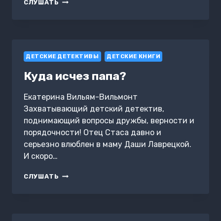
ЗУБАСТОЕ
СЛУШАТЬ
НАШЕСТВИЕ
ДЕТСКИЕ ДЕТЕКТИВЫ
ДЕТСКИЕ КНИГИ
Куда исчез папа?
Екатерина Вильям-Вильмонт
Захватывающий детский детектив,
поднимающий вопросы дружбы, верности и
порядочности! Отец Стаса давно и
серьезно влюблен в маму Даши Лаврецкой.
И скоро…
КУДА
СЛУШАТЬ
ИСЧЕЗ
ПАПА?