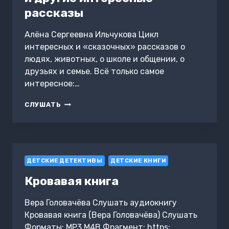
рассказы
Алёна Сергеевна Ильчукова Цикл
интересных и «сказочных» рассказов о
людях, животных, о школе и общении, о
друзьях и семье. Всё только самое
интересное:…
КАК
СЛУШАТЬ
МОРОЖЕНОЕ
ПУТЕШЕСТВОВАЛО
ПО
ПУСТЫНЕ
И
ДЕТСКИЕ ДЕТЕКТИВЫ
ДРУГИЕ
ДЕТСКИЕ КНИГИ
ИНТЕРЕСНЫЕ
Кровавая книга
РАССКАЗЫ
Вера Головачёва Слушать аудиокнигу
Кровавая книга (Вера Головачёва) Слушать
Форматы: MP3,M4B Фрагмент: https: