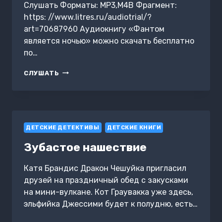
Слушать Форматы: MP3,M4B Фрагмент:
https: //www.litres.ru/audiotrial/?
art=70687960 Аудиокнигу «Фантом
является ночью» можно скачать бесплатно
по…
ФАНТОМ
СЛУШАТЬ
ЯВЛЯЕТСЯ
НОЧЬЮ
ДЕТСКИЕ ДЕТЕКТИВЫ
ДЕТСКИЕ КНИГИ
Зубастое нашествие
Катя Брандис Дракон Чешуйка пригласил
друзей на праздничный обед с закусками
на мини-вулкане. Кот Граувакка уже здесь,
эльфийка Джессими будет к полудню, есть…