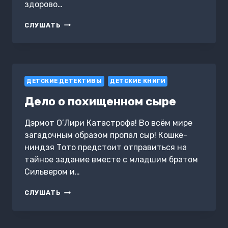
здорово…
РАЗ
СЛУШАТЬ
УЛИКА,
ДВА
УЛИКА!
ДЕТСКИЕ ДЕТЕКТИВЫ
ДЕТСКИЕ КНИГИ
Дело о похищенном сыре
Дэрмот О’Лири Катастрофа! Во всём мире
загадочным образом пропал сыр! Кошке-
ниндзя Тото предстоит отправиться на
тайное задание вместе с младшим братом
Сильвером и…
ДЕЛО
СЛУШАТЬ
О
ПОХИЩЕННОМ
СЫРЕ