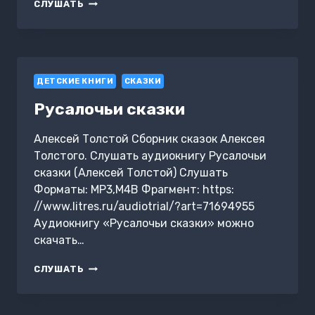
НЕ
СЛУШАТЬ
УБЬЁШЬ
ДЕТСКИЕ КНИГИ
СКАЗКИ
Русалочьи сказки
Алексей Толстой Сборник сказок Алексея
Толстого. Слушать аудиокнигу Русалочьи
сказки (Алексей Толстой) Слушать
Форматы: MP3,M4B Фрагмент: https:
//www.litres.ru/audiotrial/?art=71694955
Аудиокнигу «Русалочьи сказки» можно
скачать…
РУСАЛОЧЬИ
СЛУШАТЬ
СКАЗКИ