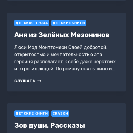
СИЛА
ДРУЖБЫ
И
СВЕТА
ДЕТСКАЯ ПРОЗА
ДЕТСКИЕ КНИГИ
Аня из Зелёных Мезонинов
Люси Мод Монтгомери Своей добротой,
открытостью и мечтательностью эта
героиня располагает к себе даже черствых
и строгих людей! По роману сняты кино и…
АНЯ
СЛУШАТЬ
ИЗ
ЗЕЛЁНЫХ
МЕЗОНИНОВ
ДЕТСКИЕ КНИГИ
СКАЗКИ
Зов души. Рассказы