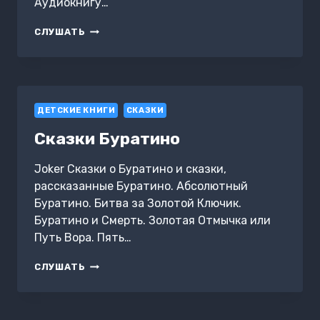
Аудиокнигу…
İYI
СЛУШАТЬ
UYKULAR
5
—
EVVEL
ZAMAN
ДЕТСКИЕ КНИГИ
İÇINDE
СКАЗКИ
KALAN
Сказки Буратино
SON
SINEK
Joker Сказки о Буратино и сказки,
рассказанные Буратино. Абсолютный
Буратино. Битва за Золотой Ключик.
Буратино и Смерть. Золотая Отмычка или
Путь Вора. Пять…
СКАЗКИ
СЛУШАТЬ
БУРАТИНО