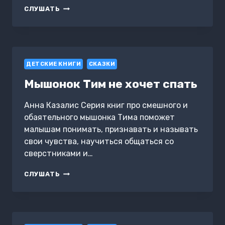
РУБИНИЯ
СЛУШАТЬ
ЧУДЕСНОЕ
СЕРДЦЕ,
СМЕЛАЯ
ДЕВОЧКА
ИЗ
ДЕТСКИЕ КНИГИ
РОДА
СКАЗКИ
ЛЕСНЫХ
Мышонок Тим не хочет спать
ЭЛЬФОВ.
СВЕТ
ВОЛШЕБНОГО
Анна Казалис Серия книг про смешного и
КАМНЯ
обаятельного мышонка Тима поможет
малышам понимать, признавать и называть
свои чувства, научиться общаться со
сверстниками и…
МЫШОНОК
СЛУШАТЬ
ТИМ
НЕ
ХОЧЕТ
СПАТЬ