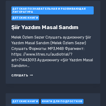
ЛЮДИ
ИССЛЕДОВАЛИ
ДЕТСКАЯ ПОЗНАВАТЕЛЬНАЯ И РАЗВИВАЮЩАЯ
МИР
ЛИТЕРАТУРА
ДЕТСКИЕ КНИГИ
Şiir Yazdım Masal Sandım
Melek Özlem Sezer Слушать аудиокнигу Şiir
Yazdım Masal Sandım (Melek Özlem Sezer)
Слушать Форматы: MP3,M4B Фрагмент:
https: //www.litres.ru/audiotrial/?
art=71443093 Аудиокнигу «Şiir Yazdım Masal
Sandım»…
ŞIIR
СЛУШАТЬ
YAZDIM
MASAL
SANDIM
ДЕТСКИЕ КНИГИ
КНИГИ ДЛЯ ПОДРОСТКОВ