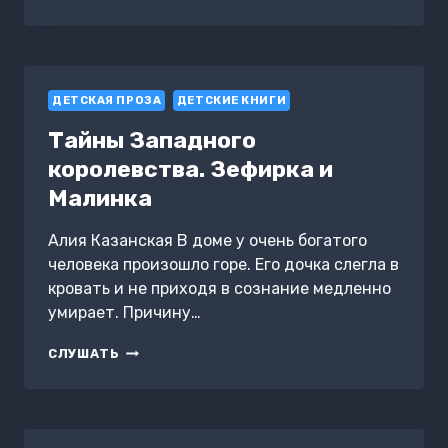
БОГАТЫРЯ.
НИ
ДНЯ
БЕЗ
ПОДВИГА.
ДЕТСКАЯ ПРОЗА
ПРОПАВШАЯ
ДЕТСКИЕ КНИГИ
КОРОНА
Тайны Западного
королевства. Зефирка и
Малинка
Алия Казанская В доме у очень богатого
человека произошло горе. Его дочка слегла в
кровать и не приходя в сознание медленно
умирает. Причину…
ТАЙНЫ
СЛУШАТЬ
ЗАПАДНОГО
КОРОЛЕВСТВА.
ЗЕФИРКА
И
МАЛИНКА