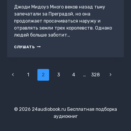
Джоди Мидоуз Много веков назад тьму
запечатали за Преградой, но она
продолжает просачиваться наружу и
отравлять земли трех королевств. Однако
людей больше заботит…
РАЗРУШИТЕЛЬНИЦА
СЛУШАТЬ
ТЬМЫ
Навигация
Предыдущая
1
2
3
4
…
328
Следующ
по
страница
страница
страницам
© 2026 24audiobook.ru Бесплатная подборка
аудиокниг