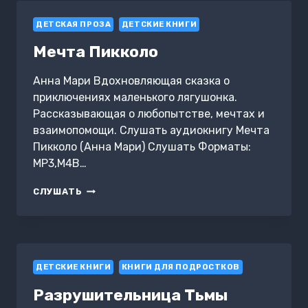
ДЕТСКАЯ ПРОЗА
ДЕТСКИЕ КНИГИ
Мечта Пикколо
Анна Мари Вдохновляющая сказка о
приключениях маленького лягушонка.
Рассказывающая о любопытстве, мечтах и
взаимопомощи. Слушать аудиокнигу Мечта
Пикколо (Анна Мари) Слушать Форматы:
MP3,M4B…
МЕЧТА
СЛУШАТЬ
ПИККОЛО
ДЕТСКИЕ КНИГИ
КНИГИ ДЛЯ ПОДРОСТКОВ
Разрушительница Тьмы