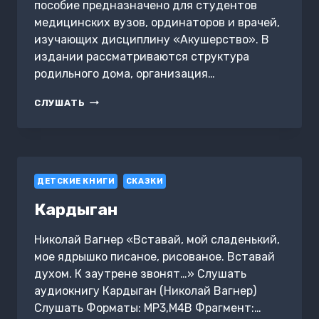
пособие предназначено для студентов
медицинских вузов, ординаторов и врачей,
изучающих дисциплину «Акушерство». В
издании рассматриваются структура
родильного дома, организация…
СТРУКТУРА
СЛУШАТЬ
РОДИЛЬНОГО
ДОМА.
ОРГАНИЗАЦИЯ
И
РЕЖИМ
ДЕТСКИЕ КНИГИ
РАБОТЫ
СКАЗКИ
АКУШЕРСКОГО
Кардыган
СТАЦИОНАРА
Николай Вагнер «Вставай, мой сладенький,
мое ядрышко писаное, рисованое. Вставай
духом. К заутрене звонят…» Слушать
аудиокнигу Кардыган (Николай Вагнер)
Слушать Форматы: MP3,M4B Фрагмент:…