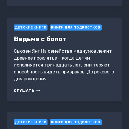
МЕРТВЫХ
БОЙФРЕНДОВ
ДЕТСКИЕ КНИГИ
КНИГИ ДЛЯ ПОДРОСТКОВ
Ведьма с болот
Сьюзен Янг На семействе медиумов лежит
древнее проклятье – когда детям
исполняется тринадцать лет, они теряют
способность видеть призраков. До рокового
дня рождения…
ВЕДЬМА
СЛУШАТЬ
С
БОЛОТ
ДЕТСКИЕ КНИГИ
КНИГИ ДЛЯ ПОДРОСТКОВ