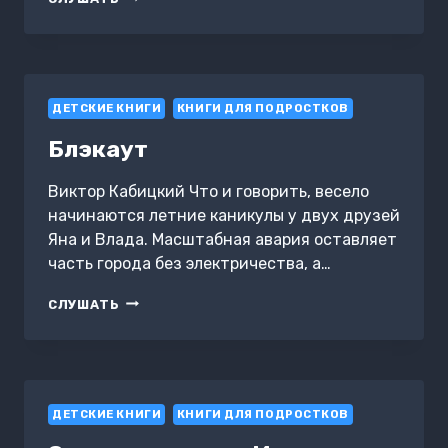
СЛОН
ГАННИБАЛА.
КНИГА
ПЕРВАЯ
ДЕТСКИЕ КНИГИ
КНИГИ ДЛЯ ПОДРОСТКОВ
Блэкаут
Виктор Кабицкий Что и говорить, весело
начинаются летние каникулы у двух друзей
Яна и Влада. Масштабная авария оставляет
часть города без электричества, а…
БЛЭКАУТ
СЛУШАТЬ
ДЕТСКИЕ КНИГИ
КНИГИ ДЛЯ ПОДРОСТКОВ