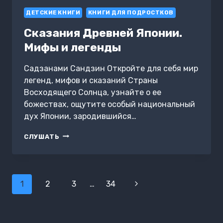
ДЕТСКИЕ КНИГИ
КНИГИ ДЛЯ ПОДРОСТКОВ
Сказания Древней Японии.
Мифы и легенды
Садзанами Сандзин Откройте для себя мир
легенд, мифов и сказаний Страны
Восходящего Солнца, узнайте о ее
божествах, ощутите особый национальный
дух Японии, зародившийся…
СКАЗАНИЯ
СЛУШАТЬ
ДРЕВНЕЙ
ЯПОНИИ.
МИФЫ
И
Навигация
ЛЕГЕНДЫ
1
2
3
…
34
Следующая
по
страница
страницам