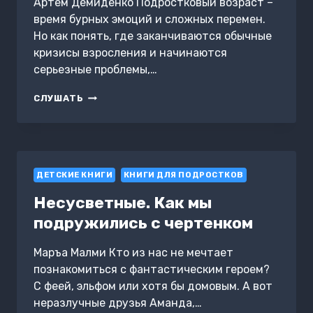
Артем Демиденко Подростковый возраст –
время бурных эмоций и сложных перемен.
Но как понять, где заканчиваются обычные
кризисы взросления и начинаются
серьезные проблемы,…
ДЕПРЕССИЯ,
СЛУШАТЬ
ТРЕВОЖНОСТЬ,
АПАТИЯ:
КАК
ПОНЯТЬ,
ЧТО
ДЕТСКИЕ КНИГИ
ПОДРОСТКУ
КНИГИ ДЛЯ ПОДРОСТКОВ
НУЖНА
Несусветные. Как мы
ПОМОЩЬ
подружились с чертенком
Маръа Малми Кто из нас не мечтает
познакомиться с фантастическим героем?
С феей, эльфом или хотя бы домовым. А вот
неразлучные друзья Аманда,…