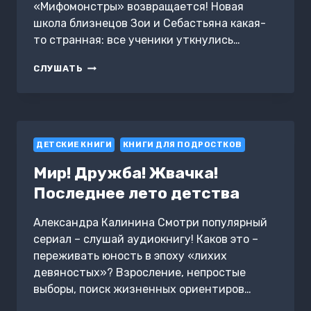
«Мифомонстры» возвращается! Новая
школа близнецов Зои и Себастьяна какая-
то странная: все ученики уткнулись…
ШКОЛА
СЛУШАТЬ
ЗОМБИ
ДЕТСКИЕ КНИГИ
КНИГИ ДЛЯ ПОДРОСТКОВ
Мир! Дружба! Жвачка!
Последнее лето детства
Александра Калинина Смотри популярный
сериал – слушай аудиокнигу! Каков это –
переживать юность в эпоху «лихих
девяностых»? Взросление, непростые
выборы, поиск жизненных ориентиров…