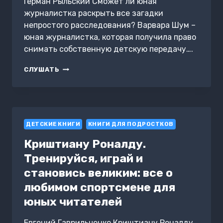
Герман Рыльский Сможет ли юная
журналистка раскрыть все загадки
непростого расследования? Варвара Шум –
юная журналистка, которая получила право
снимать собственную детскую передачу….
ВАРВАРА
СЛУШАТЬ
ШУМ.
ЗОЛОТОЙ
ДИСК
ДЕТСКИЕ КНИГИ
КНИГИ ДЛЯ ПОДРОСТКОВ
Криштиану Роналду.
Тренируйся, играй и
становись великим: все о
любимом спортсмене для
юных читателей
Евгений Гаврильченко Криштиану Роналду