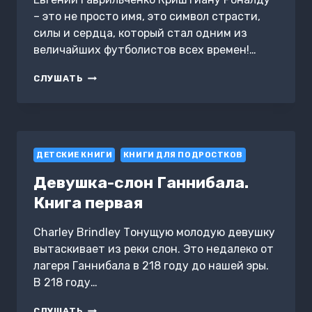
– это не просто имя, это символ страсти,
силы и сердца, который стал одним из
величайших футболистов всех времен!…
КРИШТИАНУ
СЛУШАТЬ
РОНАЛДУ.
ТРЕНИРУЙСЯ,
ИГРАЙ
И
СТАНОВИСЬ
ДЕТСКИЕ КНИГИ
ВЕЛИКИМ:
КНИГИ ДЛЯ ПОДРОСТКОВ
ВСЕ
Девушка-слон Ганнибала.
О
ЛЮБИМОМ
Книга первая
СПОРТСМЕНЕ
ДЛЯ
Charley Brindley Тонущую молодую девушку
ЮНЫХ
вытаскивает из реки слон. Это недалеко от
ЧИТАТЕЛЕЙ
лагеря Ганнибала в 218 году до нашей эры.
В 218 году…
ДЕВУШКА-
СЛУШАТЬ