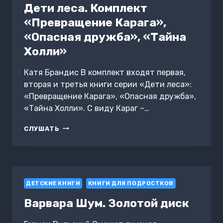
Дети леса. Комплект
«Превращение Карага»,
«Опасная дружба», «Тайна
Холли»
Катя Брандис В комплект входят первая,
вторая и третья книги серии «Дети леса»:
«Превращение Карага», «Опасная дружба»,
«Тайна Холли». С виду Караг –…
ДЕТИ
СЛУШАТЬ
ЛЕСА.
КОМПЛЕКТ
«ПРЕВРАЩЕНИЕ
КАРАГА»,
«ОПАСНАЯ
ДЕТСКИЕ КНИГИ
ДРУЖБА»,
КНИГИ ДЛЯ ПОДРОСТКОВ
«ТАЙНА
Варвара Шум. Золотой диск
ХОЛЛИ»