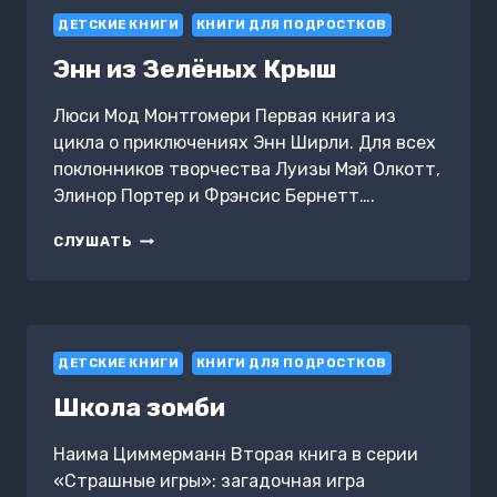
ПО
ДЕТСКИЕ КНИГИ
КНИГИ ДЛЯ ПОДРОСТКОВ
РАЗРЕШЕНИЮ
КОНФЛИКТОВ,
Энн из Зелёных Крыш
ОБЩЕНИЮ
И
Люси Мод Монтгомери Первая книга из
УСТАНОВЛЕНИЮ
цикла о приключениях Энн Ширли. Для всех
СВЯЗИ
С
поклонников творчества Луизы Мэй Олкотт,
РЕБЕНКОМ
Элинор Портер и Фрэнсис Бернетт….
ЭНН
СЛУШАТЬ
ИЗ
ЗЕЛЁНЫХ
КРЫШ
ДЕТСКИЕ КНИГИ
КНИГИ ДЛЯ ПОДРОСТКОВ
Школа зомби
Наима Циммерманн Вторая книга в серии
«Страшные игры»: загадочная игра