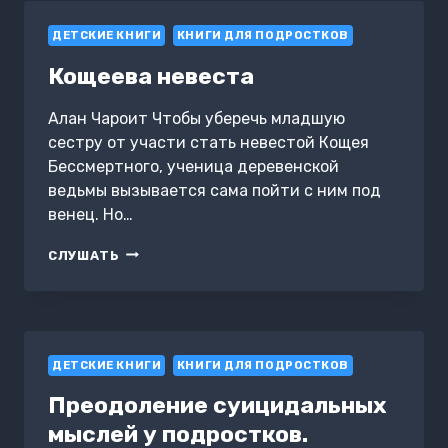
ДЛЯ
ДЕТСКИЕ КНИГИ
ПОДРОСТКОВ:
КНИГИ ДЛЯ ПОДРОСТКОВ
НАВЫКИ
Кощеева невеста
ДЛЯ
ПРЕОДОЛЕНИЯ
И
Алан Чароит Чтобы уберечь младшую
ВОССТАНОВЛЕНИЯ
сестру от участи стать невестой Кощея
ПОСЛЕ
Бессмертного, ученица деревенской
ДЛИТЕЛЬНОГО
ведьмы вызывается сама пойти с ним под
СТРЕССА
венец. Но…
КОЩЕЕВА
СЛУШАТЬ
НЕВЕСТА
ДЕТСКИЕ КНИГИ
КНИГИ ДЛЯ ПОДРОСТКОВ
Преодоление суицидальных
мыслей у подростков.