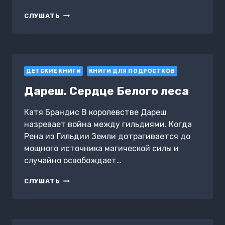
ПРЕОДОЛЕНИЕ
СЛУШАТЬ
СУИЦИДАЛЬНЫХ
МЫСЛЕЙ
У
ПОДРОСТКОВ.
КОГНИТИВНО-
ДЕТСКИЕ КНИГИ
ПОВЕДЕНЧЕСКАЯ
КНИГИ ДЛЯ ПОДРОСТКОВ
ТЕРАПИЯ
Дареш. Сердце Белого леса
ДЛЯ
УМЕНЬШЕНИЯ
ДУШЕВНОЙ
Катя Брандис В королевстве Дареш
БОЛИ,
назревает война между гильдиями. Когда
УКРЕПЛЕНИЯ
Рена из Гильдии Земли дотрагивается до
НАДЕЖДЫ
мощного источника магической силы и
И
СОЗДАНИЯ
случайно освобождает…
ЗДОРОВЫХ
ВЗАИМООТНОШЕНИЙ
ДАРЕШ.
СЛУШАТЬ
+
СЕРДЦЕ
ДОЧЬ-
БЕЛОГО
ПОДРОСТОК.
ЛЕСА
ЭКСПРЕСС-
КУРС