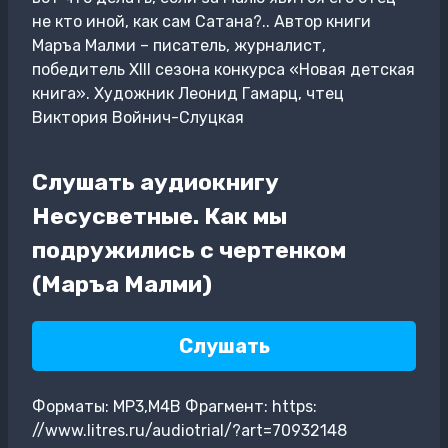
не кто иной, как сам Сатана?.. Автор книги
Маръа Малми – писатель, журналист,
победитель XIII сезона конкурса «Новая детская
книга». Художник Леонид Гамарц, чтец
Виктория Войнич-Слуцкая
Слушать аудиокнигу
Несусветные. Как мы
подружились с чертенком
(Маръа Малми)
Слушать
Форматы: MP3,M4B Фрагмент: https:
//www.litres.ru/audiotrial/?art=70932148