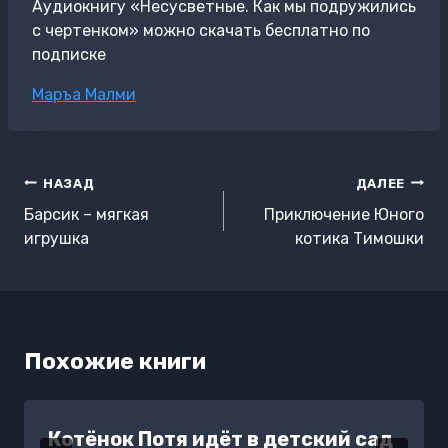
Аудиокнигу «Несусветные. Как мы подружились
с чертенком» можно скачать бесплатно по
подписке
Метки
Маръа Малми
записи:
Навигация
НАЗАД
ДАЛЕЕ
по
Барсик – мягкая
Приключение Юного
записям
игрушка
котика Тимошки
Похожие книги
Котёнок Потя идёт в детский сад