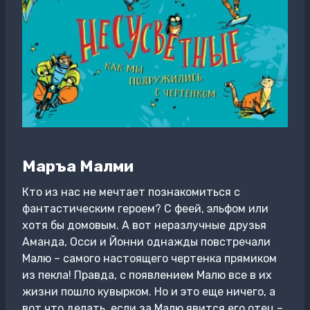
Маръа Малми
Кто из нас не мечтает познакомиться с
фантастическим героем? С феей, эльфом или
хотя бы домовым. А вот неразлучные друзья
Аманда, Осси и Йонни однажды повстречали
Малю – самого настоящего чертенка прямиком
из пекла! Правда, с появлением Малю все в их
жизни пошло кувырком. Но и это еще ничего, а
вот что делать, если за Малю явится его отец –