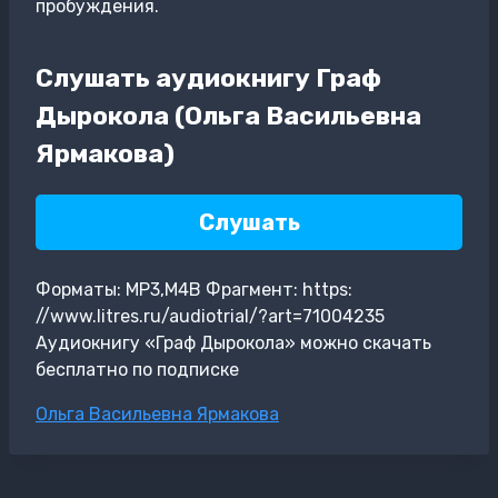
пробуждения.
Слушать аудиокнигу Граф
Дырокола (Ольга Васильевна
Ярмакова)
Слушать
Форматы: MP3,M4B Фрагмент: https:
//www.litres.ru/audiotrial/?art=71004235
Аудиокнигу «Граф Дырокола» можно скачать
бесплатно по подписке
Метки
Ольга Васильевна Ярмакова
записи: