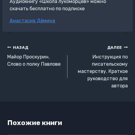
Аудиокнигу «Школа лукоморцев» можно
скачать бесплатно по подписке
Метки
Анастасия Дёмина
записи:
Навигация
НАЗАД
ДАЛЕЕ
по
Майор Проскурин.
Инструкция по
записям
Слово о полку Павлове
писательскому
мастерству. Краткое
руководство для
автора
Похожие книги