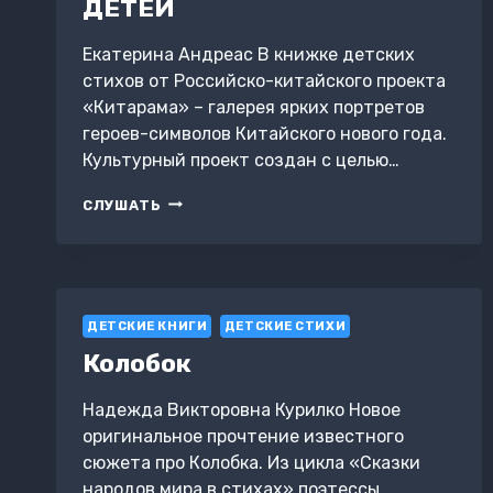
ДЕТЕЙ
Екатерина Андреас В книжке детских
стихов от Российско-китайского проекта
«Китарама» – галерея ярких портретов
героев-символов Китайского нового года.
Культурный проект создан с целью…
КИТАРАМА.
СЛУШАТЬ
КИТАЙСКИЙ
НОВЫЙ
ГОД.
СТИХИ
ДЛЯ
ДЕТСКИЕ КНИГИ
ДЕТЕЙ
ДЕТСКИЕ СТИХИ
Колобок
Надежда Викторовна Курилко Новое
оригинальное прочтение известного
сюжета про Колобка. Из цикла «Сказки
народов мира в стихах» поэтессы