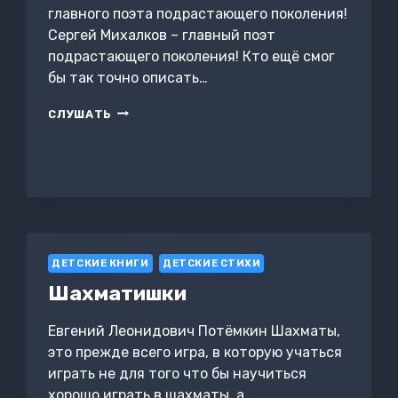
главного поэта подрастающего поколения!
Сергей Михалков – главный поэт
подрастающего поколения! Кто ещё смог
бы так точно описать…
А
СЛУШАТЬ
ЧТО
У
ВАС?
ЛУЧШИЕ
СТИХИ
ДЕТСКИЕ КНИГИ
ДЕТСКИЕ СТИХИ
Шахматишки
Евгений Леонидович Потёмкин Шахматы,
это прежде всего игра, в которую учаться
играть не для того что бы научиться
хорошо играть в шахматы, а…