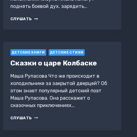
поднять боевой дух, зарядить…
ЗИМНИЕ
СЛУШАТЬ
ВИДЫ
СПОРТА
ДЕТСКИЕ КНИГИ
ДЕТСКИЕ СТИХИ
Сказки о царе Колбаске
Маша Рупасова Что же происходит в
холодильнике за закрытой дверцей? Об
этом знает популярный детский поэт
Маша Рупасова. Она расскажет о
сказочных приключениях…
СКАЗКИ
СЛУШАТЬ
О
ЦАРЕ
КОЛБАСКЕ