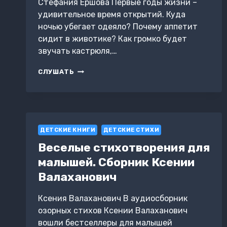
Стефания Ершова Первые годы жизни –
удивительное время открытий. Куда
ночью убегает одеяло? Почему аппетит
сидит в животике? Как громко будет
звучать кастрюля,…
БРАТЬЯ
СЛУШАТЬ
ТИК
И
ТАК
ДЕТСКИЕ КНИГИ
ДЕТСКИЕ СТИХИ
Веселые стихотворения для
малышей. Сборник Ксении
Валаханович
Ксения Валаханович В аудиосборник
озорных стихов Ксении Валаханович
вошли бестселлеры для малышей