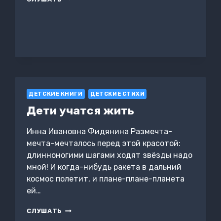
БЕРЕГА
ДЕТСКИЕ КНИГИ
ДЕТСКИЕ СТИХИ
Дети учатся жить
Инна Ивановна Фидянина Размечта-
мечта-мечталось перед этой красотой:
длинноногими шагами ходят звёзды надо
мной! И когда-нибудь ракета в дальний
космос полетит, и плане-плане-планета
ей…
ДЕТИ
СЛУШАТЬ
УЧАТСЯ