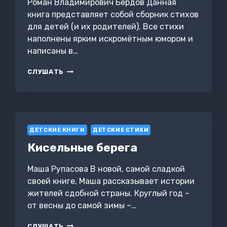
Роман Владимирович Бердов Данная
книга представляет собой сборник стихов
для детей (и их родителей). Все стихи
наполнены ярким искромётным юмором и
написаны в…
МОЙ
СЛУШАТЬ
ЩЕНОК
ДЕТСКИЕ КНИГИ
ДЕТСКИЕ СТИХИ
Кисельные берега
Маша Рупасова В новой, самой сладкой
своей книге, Маша рассказывает истории
жителей сдобной страны. Круглый год –
от весны до самой зимы –…
КИСЕЛЬНЫЕ
СЛУШАТЬ