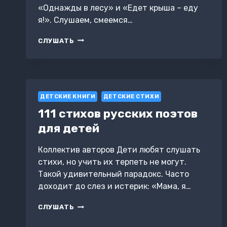
«Однажды в лесу» и «Едет крыша – еду
я!». Слушаем, смеемся…
ВЕСЕЛЫЕ
СЛУШАТЬ
СТИХОТВОРЕНИЯ
ДЛЯ
МАЛЫШЕЙ.
СБОРНИК
КСЕНИИ
ДЕТСКИЕ КНИГИ
ВАЛАХАНОВИЧ
ДЕТСКИЕ СТИХИ
111 стихов русских поэтов
для детей
Коллектив авторов Дети любят слушать
стихи, но учить их терпеть не могут.
Такой удивительный парадокс. Часто
доходит до слез и истерик: «Мама, я…
111
СЛУШАТЬ
СТИХОВ
РУССКИХ