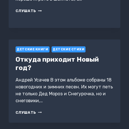
ШАХМАТИШКИ
СЛУШАТЬ
ДЕТСКИЕ КНИГИ
ДЕТСКИЕ СТИХИ
Откуда приходит Новый
год?
Андрей Усачев В этом альбоме собраны 18
новогодних и зимних песен. Их могут петь
не только Дед Мороз и Снегурочка, но и
снеговики,…
ОТКУДА
СЛУШАТЬ
ПРИХОДИТ
НОВЫЙ
ГОД?