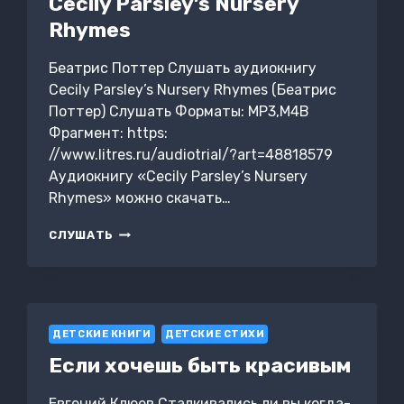
Cecily Parsley’s Nursery
Rhymes
Беатрис Поттер Слушать аудиокнигу
Cecily Parsley’s Nursery Rhymes (Беатрис
Поттер) Слушать Форматы: MP3,M4B
Фрагмент: https:
//www.litres.ru/audiotrial/?art=48818579
Аудиокнигу «Cecily Parsley’s Nursery
Rhymes» можно скачать…
CECILY
СЛУШАТЬ
PARSLEY’S
NURSERY
RHYMES
ДЕТСКИЕ КНИГИ
ДЕТСКИЕ СТИХИ
Если хочешь быть красивым
Евгений Клюев Сталкивались ли вы когда-