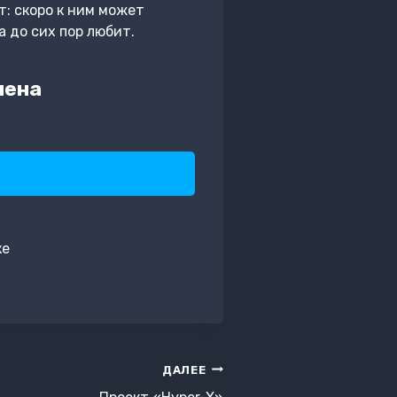
: скоро к ним может
а до сих пор любит.
лена
ке
ДАЛЕЕ