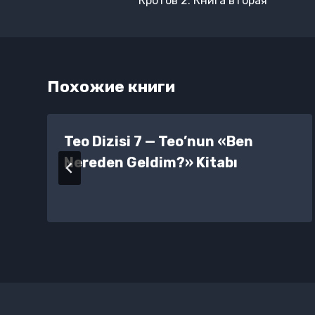
Кротов 2. Книга вторая
записям
Похожие книги
Teo Dizisi 7 — Teo’nun «Ben
Nereden Geldim?» Kitabı