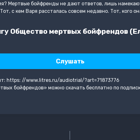
ния? Мертвые бойфренды не дают ответов, лишь намекают
от, с кем Варя рассталась совсем недавно. Тот, кого он
гу Общество мертвых бойфрендов (Е
Слушать
https: //www.litres.ru/audiotrial/?art=71873776
твых бойфрендов» можно скачать бесплатно по подпис