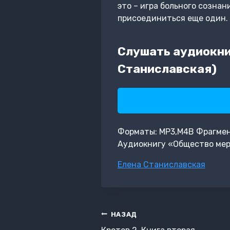
это – игра больного созна
присоединиться еще один. Т
Слушать аудиокни
Станиславская)
Форматы: MP3,M4B Фрагмент: 
Аудиокнигу «Общество мер
Метки
Елена Станиславская
записи:
Навигация
НАЗАД
по