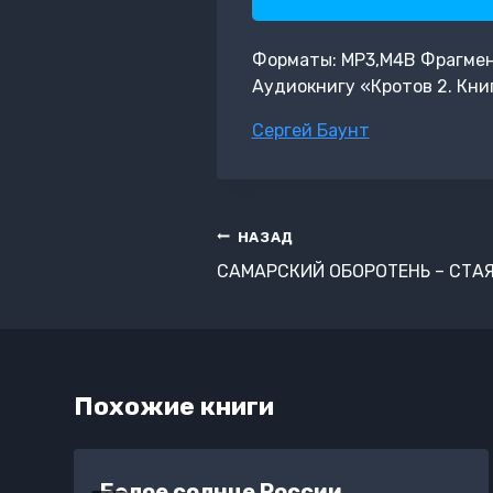
Форматы: MP3,M4B Фрагмент:
Аудиокнигу «Кротов 2. Кни
Метки
Сергей Баунт
записи:
Навигация
НАЗАД
по
САМАРСКИЙ ОБОРОТЕНЬ – СТАЯ
записям
Похожие книги
Белое солнце России