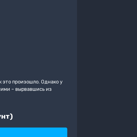
к это произошло. Однако у
ними – вырвавшись из
унт)