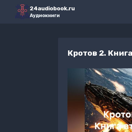
Перейти
24audiobook.ru
к
Аудиокниги
содержимому
Кротов 2. Книг