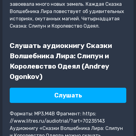
завоевала много новых земель. Каждая Сказка
Волшебника Лира повествует об удивительных
историях, окутанных магией. Четырнадцатая
Сказка: Слипун и Королевство Одеял.
Слушать аудиокнигу Сказки
Волшебника Лира: Слипун и
Королевство Одеял (Andrey
Ogonkov)
Слушать
Форматы: MP3,M4B Фрагмент: https:
//www.litres.ru/audiotrial/?art=70235143
Аудиокнигу «Сказки Волшебника Лира: Слипун
и Королевство Одеял» можно скачать