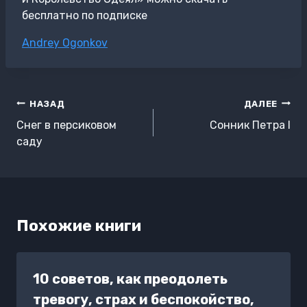
бесплатно по подписке
Метки
Andrey Ogonkov
записи:
Навигация
НАЗАД
ДАЛЕЕ
по
Снег в персиковом
Сонник Петра I
записям
саду
Похожие книги
10 советов, как преодолеть
тревогу, страх и беспокойство,