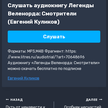
Слушать аудиокнигу Легенды
Веленорда: Смотрители
(Евгений Куликов)
Слушать
Форматы: MP3,M4B Фрагмент: https:
//www.litres.ru/audiotrial/?art=70648696
Аудиокнигу «Легенды Веленорда: Смотрители»
можно скачать бесплатно по подписке
Метки
Евгений Куликов
записи:
Навигация
НАЗАД
ДАЛЕЕ
по
Путь от ненависти к
Особняк несчастий.