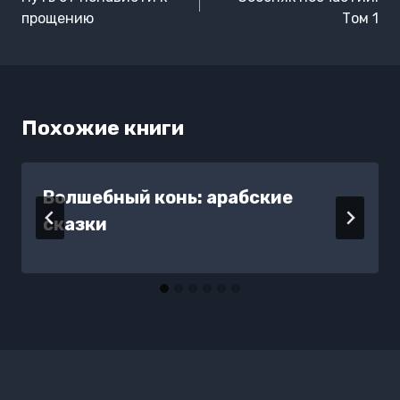
записям
прощению
Том 1
Похожие книги
Волшебный конь: арабские
сказки