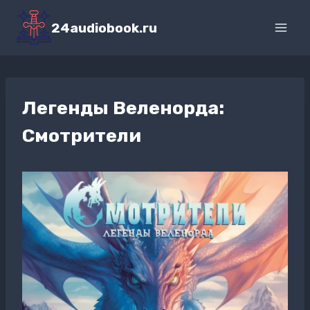
Перейти
к
24audiobook.ru
содержимому
Легенды Веленорда:
Смотрители