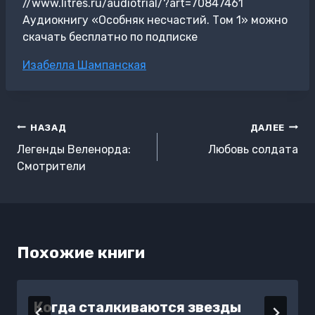
//www.litres.ru/audiotrial/?art=70847461
Аудиокнигу «Особняк несчастий. Том 1» можно
скачать бесплатно по подписке
Метки
Изабелла Шампанская
записи:
Навигация
НАЗАД
ДАЛЕЕ
по
Легенды Веленорда:
Любовь солдата
записям
Смотрители
Похожие книги
Когда сталкиваются звезды