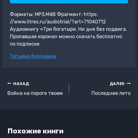
Форматы: MP3,M4B Фрагмент: https:
//www.litres.ru/audiotrial/?art=71040712
Аудиокнигу «Три богатыря. Ни дня без подвига.
Пропавшая корона» можно скачать бесплатно
по подписке
Метки
Татьяна Курочкина
записи:
Навигация
НАЗАД
ДАЛЕЕ
по
Война на пороге твоем
Последнее лето
записям
Похожие книги