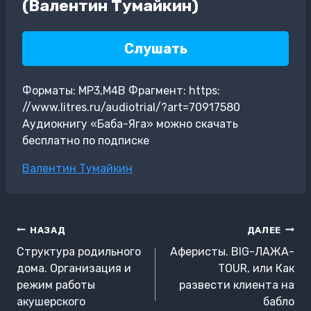
(Валентин Тумайкин)
Слушать
Форматы: MP3,M4B Фрагмент: https:
//www.litres.ru/audiotrial/?art=70917580
Аудиокнигу «Баба-Яга» можно скачать
бесплатно по подписке
Метки
Валентин Тумайкин
записи:
Навигация
НАЗАД
ДАЛЕЕ
по
Структура родильного
Аферисты. BIG-ЛАЖА-
записям
дома. Организация и
TOUR, или Как
режим работы
развести клиента на
акушерского
бабло