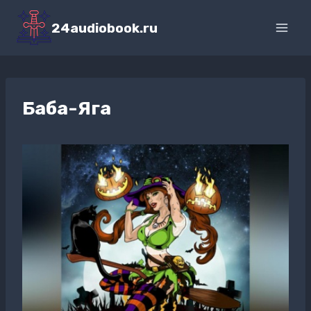
Перейти
к
24audiobook.ru
содержимому
Баба-Яга