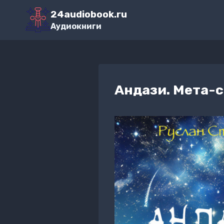
Перейти
24audiobook.ru
к
Аудиокниги
содержимому
Андази. Мета-