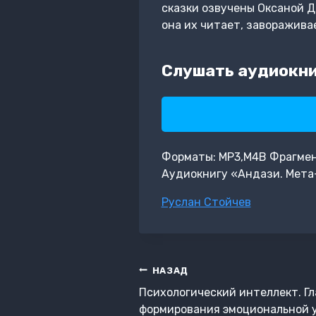
сказки озвучены Оксаной До
она их читает, заворажива
Слушать аудиокни
Форматы: MP3,M4B Фрагмент:
Аудиокнигу «Андази. Мета-
Метки
Руслан Стойчев
записи:
Навигация
НАЗАД
по
Психологический интеллект. Гл
записям
формирования эмоциональной у