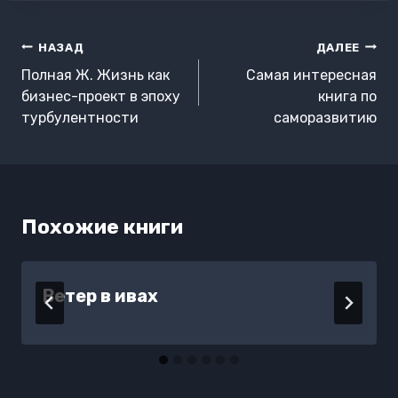
Навигация
НАЗАД
ДАЛЕЕ
по
Полная Ж. Жизнь как
Самая интересная
записям
бизнес-проект в эпоху
книга по
турбулентности
саморазвитию
Похожие книги
Ветер в ивах