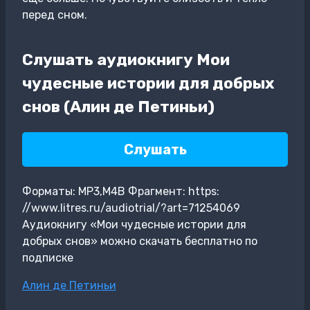
перед сном.
Слушать аудиокнигу Мои
чудесные истории для добрых
снов (Алин де Петиньи)
Слушать
Форматы: MP3,M4B Фрагмент: https:
//www.litres.ru/audiotrial/?art=71254069
Аудиокнигу «Мои чудесные истории для
добрых снов» можно скачать бесплатно по
подписке
Метки
Алин де Петиньи
записи: