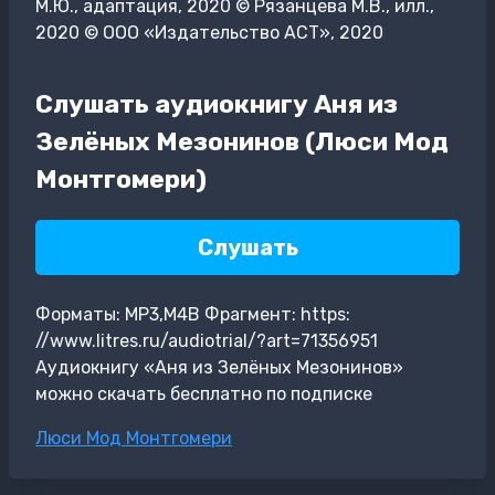
М.Ю., адаптация, 2020 © Рязанцева М.В., илл.,
2020 © ООО «Издательство АСТ», 2020
Слушать аудиокнигу Аня из
Зелёных Мезонинов (Люси Мод
Монтгомери)
Слушать
Форматы: MP3,M4B Фрагмент: https:
//www.litres.ru/audiotrial/?art=71356951
Аудиокнигу «Аня из Зелёных Мезонинов»
можно скачать бесплатно по подписке
Метки
Люси Мод Монтгомери
записи: