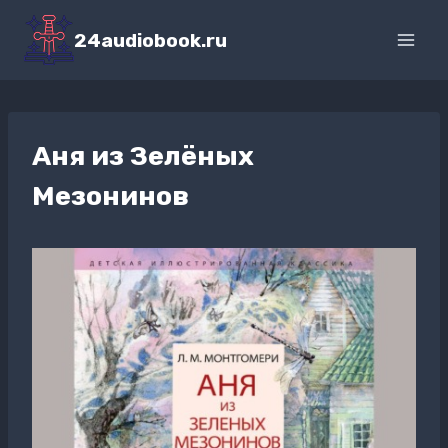
Перейти
к
24audiobook.ru
содержимому
Аня из Зелёных
Мезонинов