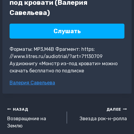
под кровати (Валерия
Савельева)
Слушать
Форматы: MP3,M4B Фрагмент: https:
//www.litres.ru/audiotrial/?art=71130709
Аудиокнигу «Монстр из-под кровати» можно
скачать бесплатно по подписке
Метки
Валерия Савельева
записи:
Навигация
НАЗАД
ДАЛЕЕ
по
Возвращение на
Звезда рок-н-ролла
записям
Землю