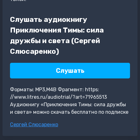
Слушать аудиокнигу
Приключения Тимы: сила
дружбы и света (Сергей
Слюсаренко)
Слушать
Форматы: MP3,M4B Фрагмент: https:
//www.litres.ru/audiotrial/?art=71965513
Аудиокнигу «Приключения Тимы: сила дружбы
и света» можно скачать бесплатно по подписке
Метки
Сергей Слюсаренко
записи: