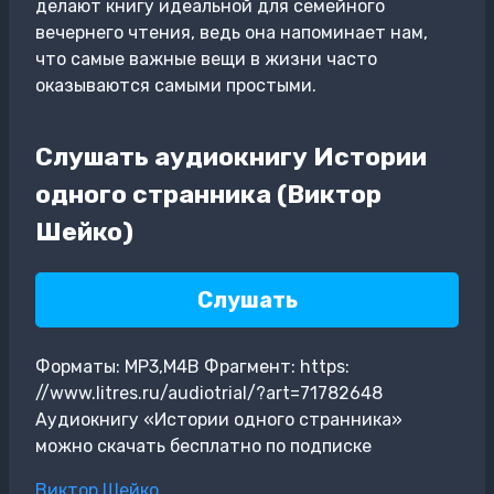
делают книгу идеальной для семейного
вечернего чтения, ведь она напоминает нам,
что самые важные вещи в жизни часто
оказываются самыми простыми.
Слушать аудиокнигу Истории
одного странника (Виктор
Шейко)
Слушать
Форматы: MP3,M4B Фрагмент: https:
//www.litres.ru/audiotrial/?art=71782648
Аудиокнигу «Истории одного странника»
можно скачать бесплатно по подписке
Метки
Виктор Шейко