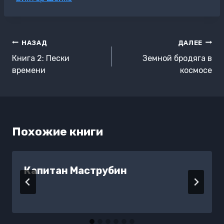
записи:
Навигация
НАЗАД
ДАЛЕЕ
по
Книга 2: Пески
Земной бродяга в
записям
времени
космосе
Похожие книги
Капитан Маструбин