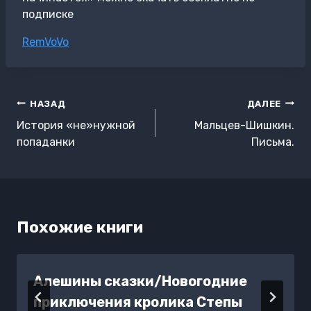
подписке
Метки
RemVoVo
записи:
Навигация
НАЗАД
ДАЛЕЕ
по
История «не»нужной
Мальцев-Шишкин.
записям
попаданки
Письма.
Похожие книги
Алешины сказки/Новогодние
приключения кролика Степы