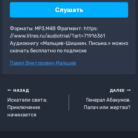
Слушать
Форматы: MP3,M4B Фрагмент: https:
//www.litres.ru/audiotrial/?art=71916361
Аудиокнигу «Мальцев-Шишкин. Письма.» можно
скачать бесплатно по подписке
Метки
Павел Викторович Мальцев
записи:
Навигация
НАЗАД
ДАЛЕЕ
по
Искатели света:
Генерал Абакумов.
записям
Приключение
Палач или жертва?
начинается