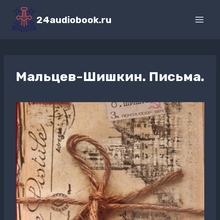
Перейти
к
24audiobook.ru
содержимому
Мальцев-Шишкин. Письма.