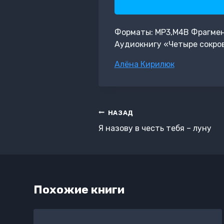
Форматы: MP3,M4B Фрагмент:
Аудиокнигу «Четыре сокро
Метки
Алёна Кирилюк
записи:
Навигация
НАЗАД
по
Я назову в честь тебя – луну
записям
Похожие книги