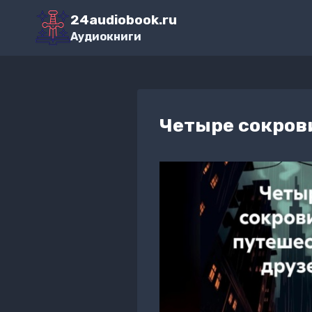
Перейти
24audiobook.ru
к
Аудиокниги
содержимому
Четыре сокров