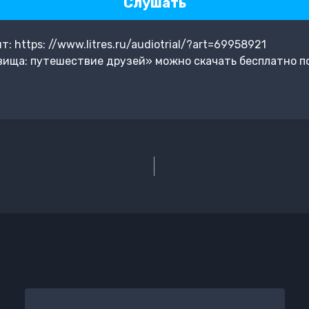
Слушать
 https: //www.litres.ru/audiotrial/?art=69958921
вища: путешествие друзей» можно скачать бесплатно п