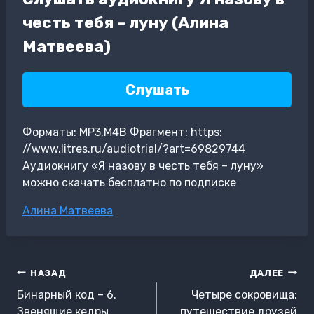
честь тебя – луну (Алина
Матвеева)
Слушать
Форматы: MP3,M4B Фрагмент: https:
//www.litres.ru/audiotrial/?art=69829744
Аудиокнигу «Я назову в честь тебя – луну»
можно скачать бесплатно по подписке
Метки
Алина Матвеева
записи:
Навигация
НАЗАД
ДАЛЕЕ
по
Бинарный код – 6.
Четыре сокровища:
Звенящие кедры
путешествие друзей