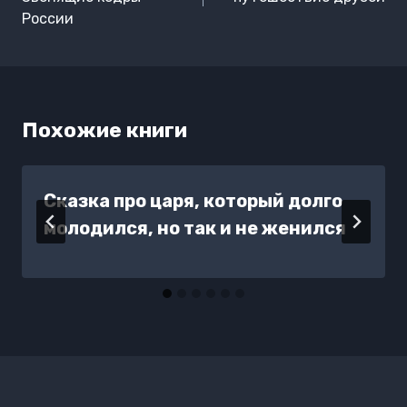
записям
России
Похожие книги
Сказка про царя, который долго
молодился, но так и не женился