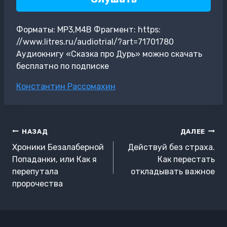
Форматы: MP3,M4B Фрагмент: https:
//www.litres.ru/audiotrial/?art=71701780
Аудиокнигу «Сказка про Дурь» можно скачать
бесплатно по подписке
Метки
Константин Рассомахин
записи:
Навигация
НАЗАД
ДАЛЕЕ
по
Хроники Безалаберной
Действуй без страха.
записям
Попаданки, или Как я
Как перестать
перепутала
откладывать важное
пророчества