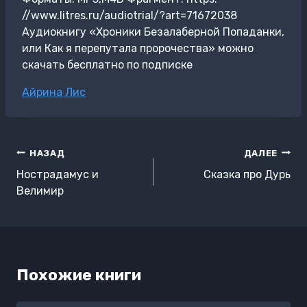
//www.litres.ru/audiotrial/?art=71672038
Аудиокнигу «Хроники Безалаберной Попаданки,
или Как я перепутала пророчества» можно
скачать бесплатно по подписке
Метки
Айрина Лис
записи:
Навигация
НАЗАД
ДАЛЕЕ
по
Нострадамус и
Сказка про Дурь
записям
Велимир
Похожие книги