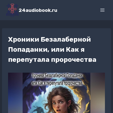
Перейти
к
24audiobook.ru
содержимому
Хроники Безалаберной
Попаданки, или Как я
перепутала пророчества