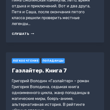
Нина Смолянская Каникулы, лето, время
отдыха и приключений. Вот и два друга,
Петя и Саша, после окончания пятого
класса решили проверить местные
легенды…
ПРИКЛЮЧЕНИЯ
СЛУШАТЬ
ПЕТИ
И
САШИ
ЧАСТЬ
1.
ЛЕГКОЕ ЧТЕНИЕ
ЗМЕИНАЯ
ПОПАДАНЦЫ
ГОРКА
Газлайтер. Книга 7
Григорий Володин «Газлайтер» – роман
Григория Володина, седьмая книга
одноименного цикла, жанр попаданцы в
магические миры, бояръ-аниме,
альтернативная история. В рейтинге