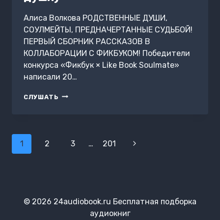
Алиса Волкова РОДСТВЕННЫЕ ДУШИ,
СОУЛМЕЙТЫ, ПРЕДНАЧЕРТАННЫЕ СУДЬБОЙ!
ПЕРВЫЙ СБОРНИК РАССКАЗОВ В
КОЛЛАБОРАЦИИ С ФИКБУКОМ! Победители
конкурса «Фикбук × Like Book Soulmate»
написали 20…
SOULMATE
СЛУШАТЬ
AU
(РОДСТВЕННЫЕ
ДУШИ)
Навигация
1
2
3
…
201
Следующая
по
страница
страницам
© 2026 24audiobook.ru Бесплатная подборка
аудиокниг