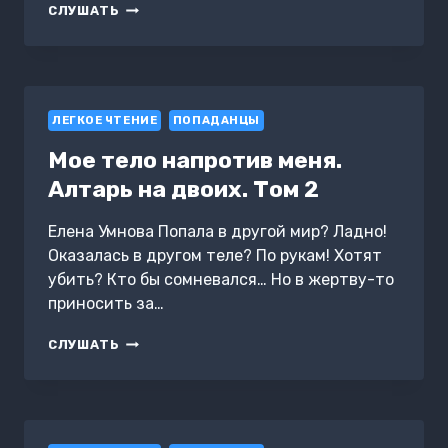
РЫЦАРЬ
СЛУШАТЬ
БАШНИ.
КНИГА
1
ЛЕГКОЕ ЧТЕНИЕ
ПОПАДАНЦЫ
Мое тело напротив меня.
Алтарь на двоих. Том 2
Елена Умнова Попала в другой мир? Ладно!
Оказалась в другом теле? По рукам! Хотят
убить? Кто бы сомневался… Но в жертву-то
приносить за…
МОЕ
СЛУШАТЬ
ТЕЛО
НАПРОТИВ
МЕНЯ.
АЛТАРЬ
НА