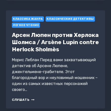
ÖYKÜLERI
ANTOLOJISI
4
–
КЛАССИКА ЖАНРА
ÇILEKLER,
КЛАССИЧЕСКИЕ ДЕТЕКТИВЫ
ÜÇ
ЛЕГКОЕ ЧТЕНИЕ
ÖLÜM
Арсен Люпен против Херлока
Шолмса / Arsène Lupin contre
Herlock Sholmès
Морис Леблан Перед вами захватывающий
детектив об Арсене Люпене,
джентельмене-грабителе. Этот
благородный вор и неуловимый мошенник –
один из самых известных персонажей
своего…
АРСЕН
СЛУШАТЬ
ЛЮПЕН
ПРОТИВ