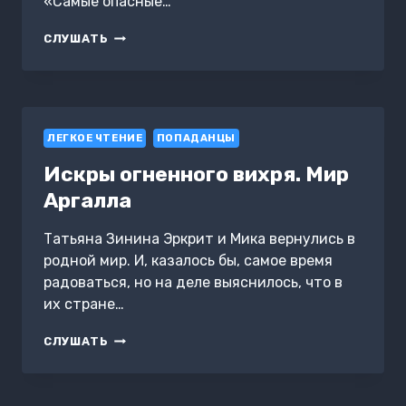
«Самые опасные…
ГАЗЛАЙТЕР.
СЛУШАТЬ
КНИГА
7
ЛЕГКОЕ ЧТЕНИЕ
ПОПАДАНЦЫ
Искры огненного вихря. Мир
Аргалла
Татьяна Зинина Эркрит и Мика вернулись в
родной мир. И, казалось бы, самое время
радоваться, но на деле выяснилось, что в
их стране…
ИСКРЫ
СЛУШАТЬ
ОГНЕННОГО
ВИХРЯ.
МИР