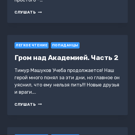
ЧЁРНЫЙ
СЛУШАТЬ
ПОЯС
ПО
БЫТОВОЙ
МАГИИ
ЛЕГКОЕ ЧТЕНИЕ
ПОПАДАНЦЫ
Гром над Академией. Часть 2
Тимур Машуков Учеба продолжается! Наш
герой много понял за эти дни, но главное он
уяснил, что ему нельзя пить!!! Новые друзья
и враги….
ГРОМ
СЛУШАТЬ
НАД
АКАДЕМИЕЙ.
ЧАСТЬ
2