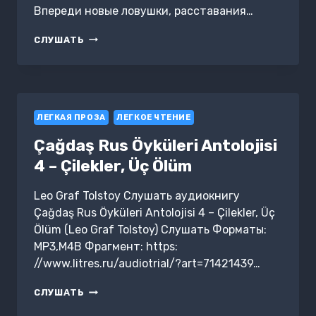
Впереди новые ловушки, расставания…
ВИХРЬ
СЛУШАТЬ
ПЕРЕПРАВ:
3.
С
СОБОЙ
ПРОСТИТЬСЯ
ЛЕГКАЯ ПРОЗА
ПРИДЁТСЯ
ЛЕГКОЕ ЧТЕНИЕ
Çağdaş Rus Öyküleri Antolojisi
4 – Çilekler, Üç Ölüm
Leo Graf Tolstoy Слушать аудиокнигу
Çağdaş Rus Öyküleri Antolojisi 4 – Çilekler, Üç
Ölüm (Leo Graf Tolstoy) Слушать Форматы:
MP3,M4B Фрагмент: https:
//www.litres.ru/audiotrial/?art=71421439…
ÇAĞDAŞ
СЛУШАТЬ
RUS