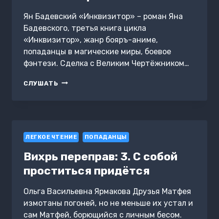
Ян Бадевский «Инквизитор» – роман Яна
Бадевского, третья книга цикла
«Инквизитор», жанр бояръ-аниме,
попаданцы в магические миры, боевое
фэнтези. Сделка с Великим Чертёжником…
ИНКВИЗИТОР.
СЛУШАТЬ
КНИГА
3.
ИНКВИЗИТОР
ЛЕГКОЕ ЧТЕНИЕ
ПОПАДАНЦЫ
Вихрь переправ: 3. С собой
проститься придётся
Ольга Васильевна Ярмакова Друзья Матфея
измотаны погоней, но не меньше их устал и
сам Матфей, борющийся с личным бесом.