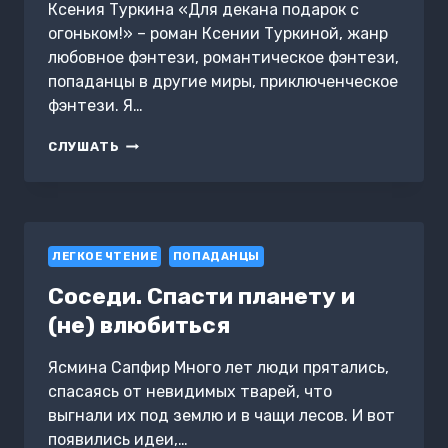
Ксения Туркина «Для декана подарок с
огоньком!» – роман Ксении Туркиной, жанр
любовное фэнтези, романтическое фэнтези,
попаданцы в другие миры, приключенческое
фэнтези. Я…
ДЛЯ
СЛУШАТЬ
ДЕКАНА
ПОДАРОК
С
ОГОНЬКОМ!
ЛЕГКОЕ ЧТЕНИЕ
ПОПАДАНЦЫ
Соседи. Спасти планету и
(не) влюбиться
Ясмина Сапфир Много лет люди прятались,
спасаясь от невидимых тварей, что
выгнали их под землю и в чащи лесов. И вот
появились идеи,…