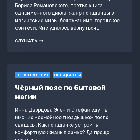
Бориса Романовского, третья книга
одноименного цикла, жанр попаданцы в
магические миры, бояръ-аниме, городское
фэнтези. Мне удалось вернуться…
КОРОЛЬ
СЛУШАТЬ
МАСОК.
КНИГА
3
ЛЕГКОЕ ЧТЕНИЕ
ПОПАДАНЦЫ
Чёрный пояс по бытовой
магии
Инна Дворцова Элен и Стефан едут в
имение «семейное гнёздышко» после
свадьбы. Как попаданке устроить
комфортную жизнь в замке? Да проще
простого –…