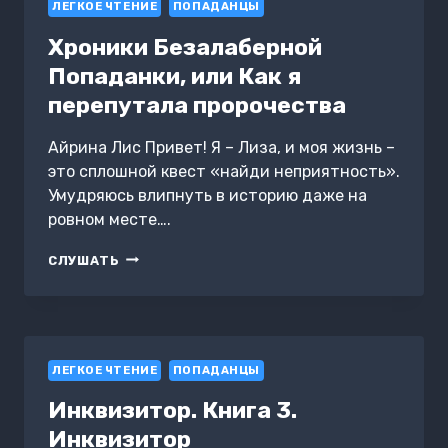
ЛЕГКОЕ ЧТЕНИЕ
ДВОИХ.
ПОПАДАНЦЫ
ТОМ
Хроники Безалаберной
2
Попаданки, или Как я
перепутала пророчества
Айрина Лис Привет! Я – Лиза, и моя жизнь –
это сплошной квест «найди неприятность».
Умудряюсь влипнуть в историю даже на
ровном месте….
ХРОНИКИ
СЛУШАТЬ
БЕЗАЛАБЕРНОЙ
ПОПАДАНКИ,
ИЛИ
КАК
Я
ЛЕГКОЕ ЧТЕНИЕ
ПЕРЕПУТАЛА
ПОПАДАНЦЫ
ПРОРОЧЕСТВА
Инквизитор. Книга 3.
Инквизитор