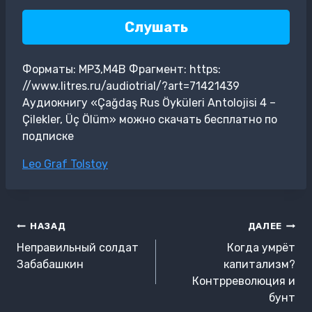
Слушать
Форматы: MP3,M4B Фрагмент: https:
//www.litres.ru/audiotrial/?art=71421439
Аудиокнигу «Çağdaş Rus Öyküleri Antolojisi 4 –
Çilekler, Üç Ölüm» можно скачать бесплатно по
подписке
Метки
Leo Graf Tolstoy
записи:
Навигация
НАЗАД
ДАЛЕЕ
по
Неправильный солдат
Когда умрёт
записям
Забабашкин
капитализм?
Контрреволюция и
бунт