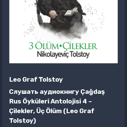
Leo Graf Tolstoy
Слушать аудиокнигу Çağdaş
Rus Öyküleri Antolojisi 4 –
Çilekler, Üç Ölüm (Leo Graf
Tolstoy)