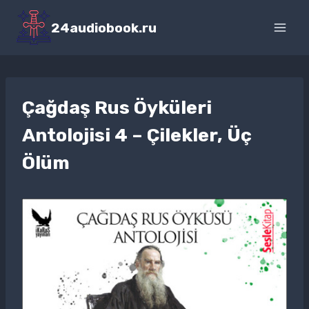
Перейти
к
24audiobook.ru
содержимому
Çağdaş Rus Öyküleri
Antolojisi 4 – Çilekler, Üç
Ölüm