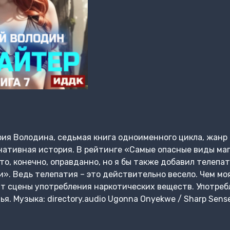
рия Володина, седьмая книга одноименного цикла, жанр
нативная история. В рейтинге «Самые опасные виды ма
то, конечно, оправданно, но я бы также добавил телепа
». Ведь телепатия – это действительно весело. Чем мо
т сцены употребления наркотических веществ. Употреб
я. Музыка: directory.audio Ugonna Onyekwe / Sharp Sen