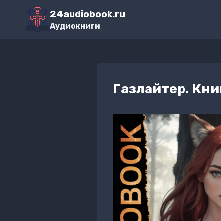
Перейти
24audiobook.ru
к
Аудиокниги
содержимому
Газлайтер. Кни