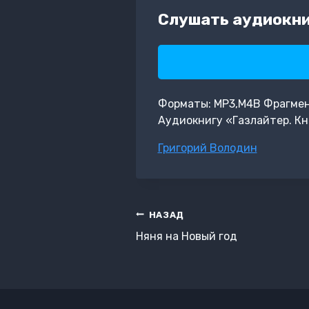
Слушать аудиокниг
Форматы: MP3,M4B Фрагмент:
Аудиокнигу «Газлайтер. Кн
Метки
Григорий Володин
записи:
Навигация
НАЗАД
по
Няня на Новый год
записям