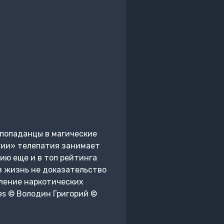
 попаданцы в магические
гии» телепатия занимает
тию еще и в топ рейтинга
я жизнь не доказательство
ление наркотических
ses © Володин Григорий ©