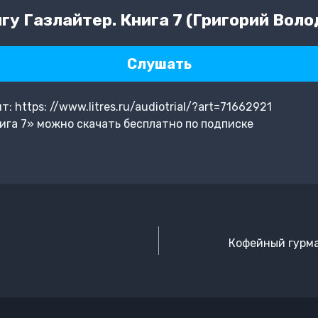
у Газлайтер. Книга 7 (Григорий Воло
Слушать
 https: //www.litres.ru/audiotrial/?art=71662921
ига 7» можно скачать бесплатно по подписке
Кофейный гурма