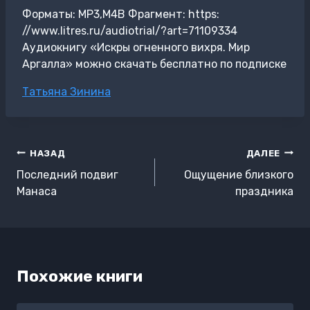
Форматы: MP3,M4B Фрагмент: https:
//www.litres.ru/audiotrial/?art=71109334
Аудиокнигу «Искры огненного вихря. Мир
Аргалла» можно скачать бесплатно по подписке
Метки
Татьяна Зинина
записи:
Навигация
НАЗАД
ДАЛЕЕ
по
Последний подвиг
Ощущение близкого
записям
Манаса
праздника
Похожие книги