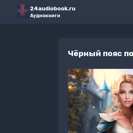
Перейти
24audiobook.ru
к
Аудиокниги
содержимому
Чёрный пояс п