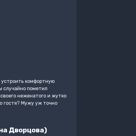
е устроить комфортную
бы случайно пометил
 своего неженатого и жутко
о гостя? Мужу уж точно
на Дворцова)