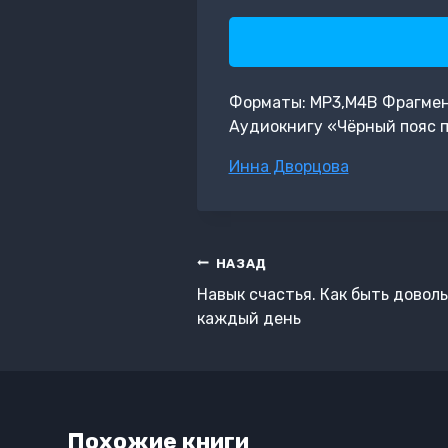
Форматы: MP3,M4B Фрагмент: 
Аудиокнигу «Чёрный пояс п
Метки
Инна Дворцова
записи:
Навигация
НАЗАД
по
Навык счастья. Как быть дово
записям
каждый день
Похожие книги