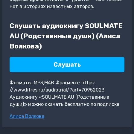
нет в историях известных авторов.
Слушать аудиокнигу SOULMATE
AU (Родственные души) (Алиса
Волкова)
Слушать
Форматы: MP3,M4B Фрагмент: https:
//www.litres.ru/audiotrial/?art=70952023
Аудиокнигу «SOULMATE AU (Родственные
души)» можно скачать бесплатно по подписке
Метки
Алиса Волкова
записи: