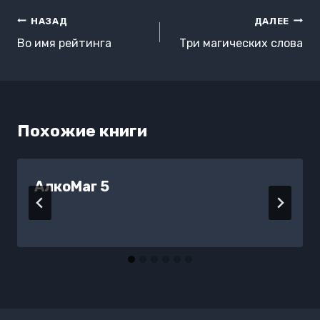
Навигация
НАЗАД
ДАЛЕЕ
по
Во имя рейтинга
Три магических слова
записям
Похожие книги
АлкоМаг 5